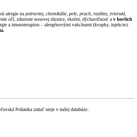
 sú alergie na
potraviny, chemikálie, pele, prach, rastliny, zvieratá,
zenie očí, zdurenie nosovej sliznice, ekzém, dýchavičnosť a
v horších
lergie a imunoterapiou – alergénovými vakcínami (kvapky, injekcie).
ia.
čovská Polianka zatiaľ nieje v našej databáze.