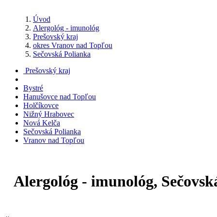
Úvod
Alergológ - imunológ
Prešovský kraj
okres Vranov nad Topľou
Sečovská Polianka
Prešovský kraj
Bystré
Hanušovce nad Topľou
Holčíkovce
Nižný Hrabovec
Nová Kelča
Sečovská Polianka
Vranov nad Topľou
Alergológ - imunológ, Sečovsk