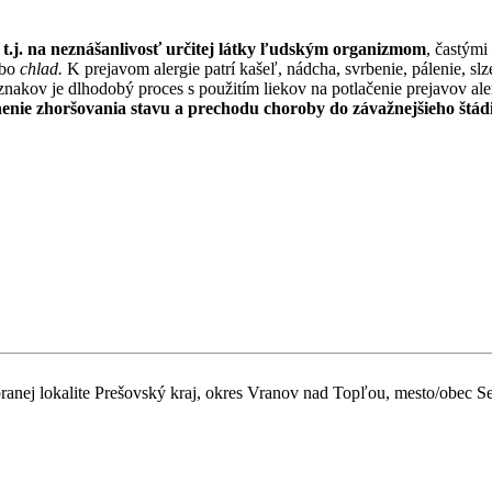
í, t.j. na neznášanlivosť určitej látky ľudským organizmom
, častými
ebo
chlad.
K prejavom alergie patrí kašeľ, nádcha, svrbenie, pálenie, sl
príznakov je dlhodobý proces s použitím liekov na potlačenie prejavov a
ánenie zhoršovania stavu a prechodu choroby do závažnejšieho štád
ranej lokalite Prešovský kraj, okres Vranov nad Topľou, mesto/obec Se