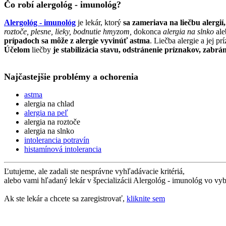
Čo robí alergológ - imunológ?
Alergológ - imunológ
je lekár, ktorý
sa zameriava na liečbu alergi
roztoče, plesne, lieky, bodnutie hmyzom,
dokonca
alergia na
slnko
al
prípadoch sa môže z alergie vyvinúť astma
. Liečba alergie a jej 
Účelom
liečby
je stabilizácia stavu, odstránenie príznakov, zabr
Najčastejšie problémy a ochorenia
astma
alergia na chlad
alergia na peľ
alergia na roztoče
alergia na slnko
intolerancia potravín
histamínová intolerancia
Ľutujeme, ale zadali ste nesprávne vyhľadávacie kritériá,
alebo vami hľadaný lekár v špecializácii Alergológ - imunológ vo vyb
Ak ste lekár a chcete sa zaregistrovať,
kliknite sem