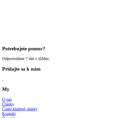
Potrebujete pomoc?
Odpovedáme 7 dní v týždni.
Pridajte sa k nám
My
O nás
Články
Často kladené otázky
Kontakt