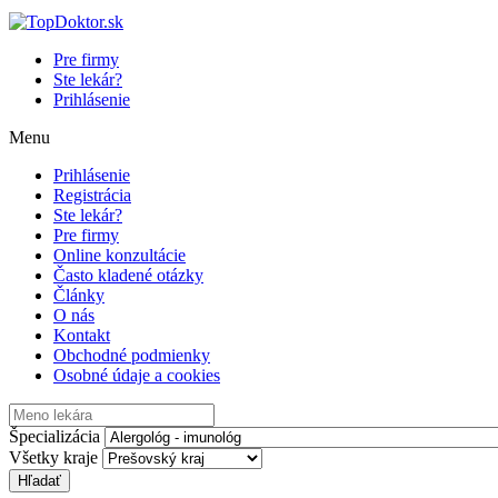
Pre firmy
Ste lekár?
Prihlásenie
Menu
Prihlásenie
Registrácia
Ste lekár?
Pre firmy
Online konzultácie
Často kladené otázky
Články
O nás
Kontakt
Obchodné podmienky
Osobné údaje a cookies
Špecializácia
Všetky kraje
Hľadať