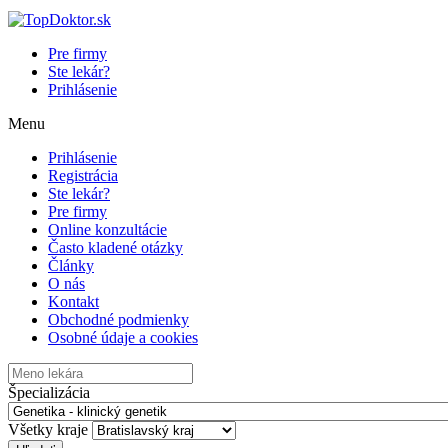
Pre firmy
Ste lekár?
Prihlásenie
Menu
Prihlásenie
Registrácia
Ste lekár?
Pre firmy
Online konzultácie
Často kladené otázky
Články
O nás
Kontakt
Obchodné podmienky
Osobné údaje a cookies
Špecializácia
Všetky kraje