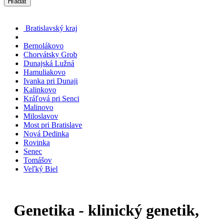
Hľadať
Bratislavský kraj
Bernolákovo
Chorvátsky Grob
Dunajská Lužná
Hamuliakovo
Ivanka pri Dunaji
Kalinkovo
Kráľová pri Senci
Malinovo
Miloslavov
Most pri Bratislave
Nová Dedinka
Rovinka
Senec
Tomášov
Veľký Biel
Genetika - klinický genetik,