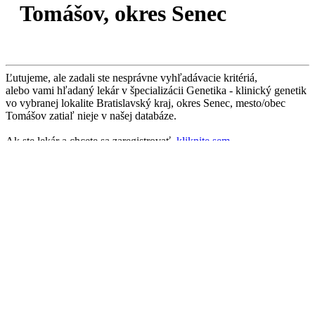
Tomášov, okres Senec
Ľutujeme, ale zadali ste nesprávne vyhľadávacie kritériá,
alebo vami hľadaný lekár v špecializácii Genetika - klinický genetik
vo vybranej lokalite Bratislavský kraj, okres Senec, mesto/obec
Tomášov zatiaľ nieje v našej databáze.
Ak ste lekár a chcete sa zaregistrovať,
kliknite sem
Potrebujete pomoc?