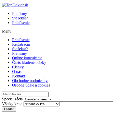
Pre firmy
Ste lekár?
Prihlásenie
Menu
Prihlásenie
Registrácia
Ste lekár?
Pre firmy
Online konzultácie
Často kladené otázky
Články
O nás
Kontakt
Obchodné podmienky
Osobné údaje a cookies
Špecializácia
Všetky kraje
Hľadať