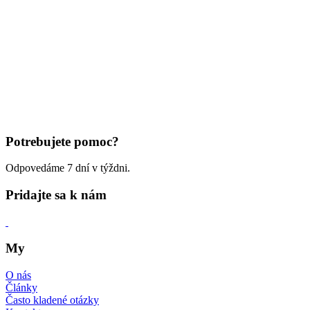
Potrebujete pomoc?
Odpovedáme 7 dní v týždni.
Pridajte sa k nám
My
O nás
Články
Často kladené otázky