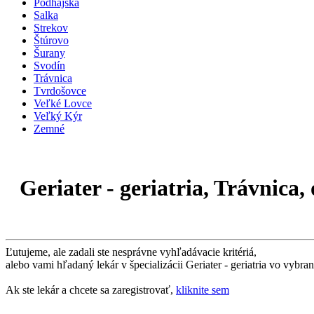
Podhájska
Salka
Strekov
Štúrovo
Šurany
Svodín
Trávnica
Tvrdošovce
Veľké Lovce
Veľký Kýr
Zemné
Geriater - geriatria, Trávnica
Ľutujeme, ale zadali ste nesprávne vyhľadávacie kritériá,
alebo vami hľadaný lekár v špecializácii Geriater - geriatria vo vybra
Ak ste lekár a chcete sa zaregistrovať,
kliknite sem