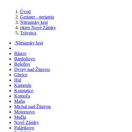
Úvod
Geriater - geriatria
Nitriansky kraj
okres Nové Zámky
Trávnica
Nitriansky kraj
Bánov
Bardoňovo
Bešeňov
Dvory nad Žitavou
Gbelce
Hul
Kamenín
Komjatice
Komoča
Maňa
Michal nad Žitavou
Mojzesovo
Mužla
Nové Zámky
Palárikovo