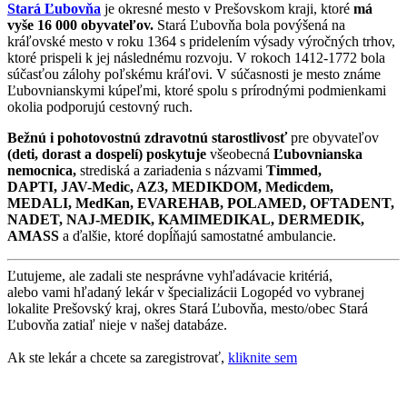
Stará Ľubovňa
je okresné mesto v Prešovskom kraji, ktoré
má
vyše 16 000 obyvateľov.
Stará Ľubovňa bola povýšená na
kráľovské mesto v roku 1364 s pridelením výsady výročných trhov,
ktoré prispeli k jej následnému rozvoju. V rokoch 1412-1772 bola
súčasťou zálohy poľskému kráľovi. V súčasnosti je mesto známe
Ľubovnianskymi kúpeľmi, ktoré spolu s prírodnými podmienkami
okolia podporujú cestovný ruch.
Bežnú i pohotovostnú zdravotnú starostlivosť
pre obyvateľov
(deti, dorast a dospelí) poskytuje
všeobecná
Ľubovnianska
nemocnica,
strediská a zariadenia s názvami
Timmed,
DAPTI, JAV-Medic, AZ3, MEDIKDOM, Medicdem,
MEDALI, MedKan, EVAREHAB, POLAMED, OFTADENT,
NADET, NAJ-MEDIK, KAMIMEDIKAL, DERMEDIK,
AMASS
a ďalšie, ktoré dopĺňajú samostatné ambulancie.
Ľutujeme, ale zadali ste nesprávne vyhľadávacie kritériá,
alebo vami hľadaný lekár v špecializácii Logopéd vo vybranej
lokalite Prešovský kraj, okres Stará Ľubovňa, mesto/obec Stará
Ľubovňa zatiaľ nieje v našej databáze.
Ak ste lekár a chcete sa zaregistrovať,
kliknite sem