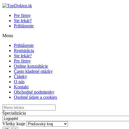
Pre firmy
Ste lekár?
Prihlásenie
Menu
Prihlásenie
Registrácia
Ste lekár?
Pre firmy
Online konzultácie
Často kladené otázky
Články
O nás
Kontakt
Obchodné podmienky
Osobné údaje a cookies
Špecializácia
Všetky kraje