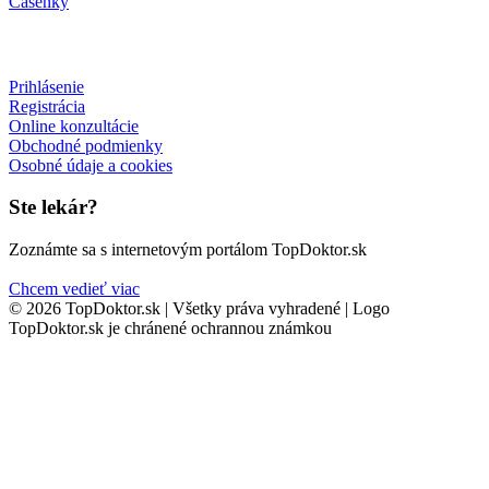
Časenky
Prihlásenie
Registrácia
Online konzultácie
Obchodné podmienky
Osobné údaje a cookies
Ste lekár?
Zoznámte sa s internetovým portálom TopDoktor.sk
Chcem vedieť viac
© 2026 TopDoktor.sk | Všetky práva vyhradené | Logo
TopDoktor.sk je chránené ochrannou známkou