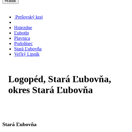
Hľadať
Prešovský kraj
Hniezdne
Ľubotín
Plavnica
Podolínec
Stará Ľubovňa
Veľký Lipník
Logopéd, Stará Ľubovňa,
okres Stará Ľubovňa
Stará Ľubovňa