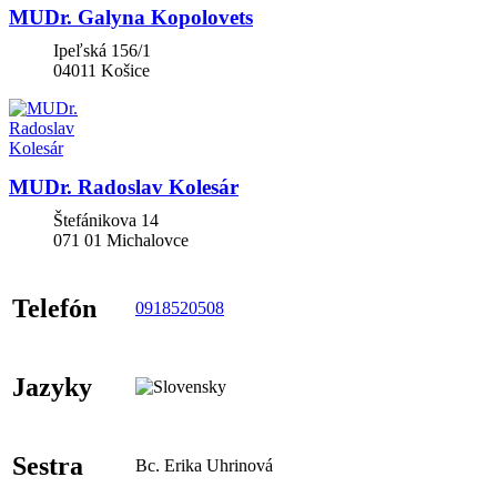
MUDr. Galyna Kopolovets
Ipeľská 156/1
04011
Košice
MUDr. Radoslav Kolesár
Štefánikova 14
071 01
Michalovce
Telefón
0918520508
Jazyky
Sestra
Bc. Erika Uhrinová