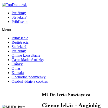
Pre firmy
Ste lekár?
Prihlásenie
Menu
Prihlásenie
Registrácia
Ste lekár?
Pre firmy
Online konzultácie
Často kladené otázky
Články
O nás
Kontakt
Obchodné podmienky
Osobné údaje a cookies
MUDr. Iveta Susztayová
Cievny lekár - Angiológ