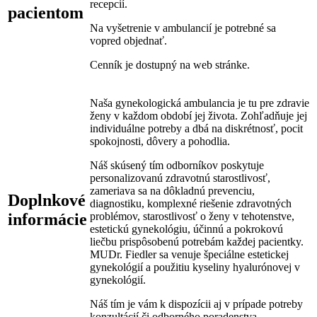
recepcií.
pacientom
Na vyšetrenie v ambulancií je potrebné sa
vopred objednať.
Cenník je dostupný na web stránke.
Naša gynekologická ambulancia je tu pre zdravie
ženy v každom období jej života. Zohľadňuje jej
individuálne potreby a dbá na diskrétnosť, pocit
spokojnosti, dôvery a pohodlia.
Náš skúsený tím odborníkov poskytuje
personalizovanú zdravotnú starostlivosť,
zameriava sa na dôkladnú prevenciu,
Doplnkové
diagnostiku, komplexné riešenie zdravotných
informácie
problémov, starostlivosť o ženy v tehotenstve,
estetickú gynekológiu, účinnú a pokrokovú
liečbu prispôsobenú potrebám každej pacientky.
MUDr. Fiedler sa venuje špeciálne estetickej
gynekológií a použitiu kyseliny hyalurónovej v
gynekológií.
Náš tím je vám k dispozícii aj v prípade potreby
konzultácií či odborného poradenstva.