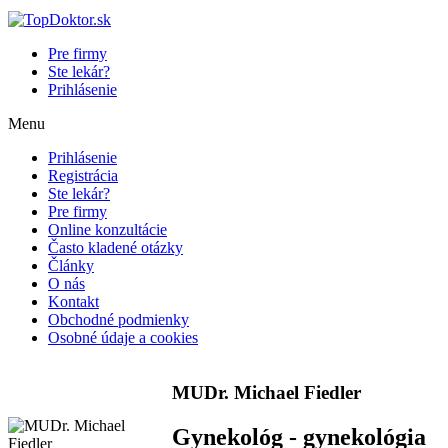
Pre firmy
Ste lekár?
Prihlásenie
Menu
Prihlásenie
Registrácia
Ste lekár?
Pre firmy
Online konzultácie
Často kladené otázky
Články
O nás
Kontakt
Obchodné podmienky
Osobné údaje a cookies
MUDr. Michael Fiedler
Gynekológ - gynekológia