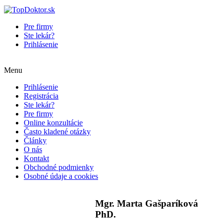
Pre firmy
Ste lekár?
Prihlásenie
Menu
Prihlásenie
Registrácia
Ste lekár?
Pre firmy
Online konzultácie
Často kladené otázky
Články
O nás
Kontakt
Obchodné podmienky
Osobné údaje a cookies
Mgr. Marta Gašparíková
PhD.