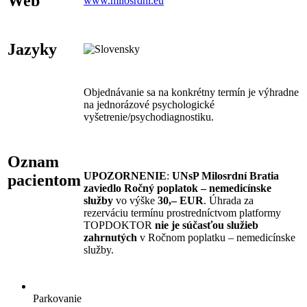
Web
www.milosrdni.eu
Jazyky
Objednávanie sa na konkrétny termín je výhradne
na jednorázové psychologické
vyšetrenie/psychodiagnostiku.
Oznam
UPOZORNENIE
:
UNsP Milosrdní Bratia
pacientom
zaviedlo Ročný poplatok – nemedicínske
služby
vo výške
30,– EUR
. Úhrada za
rezerváciu termínu prostredníctvom platformy
TOPDOKTOR
nie je súčasťou služieb
zahrnutých
v Ročnom poplatku – nemedicínske
služby.
Parkovanie