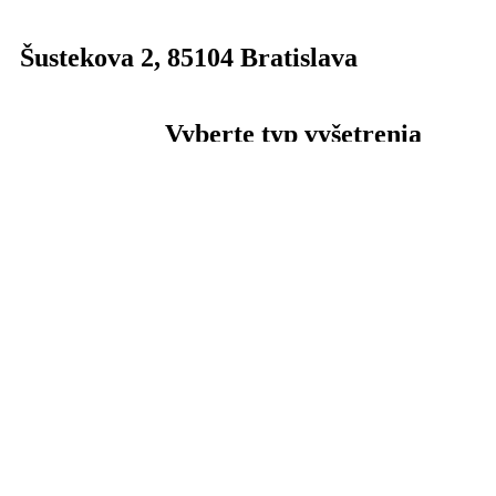
Šustekova 2
,
85104
Bratislava
Vyberte typ vyšetrenia
Fyzioterapia
Manuálna terapia (Mäkké techniky)
Skupinové cvičenie 3V1
Rázová vlna + ultrazvuk + magnet
Tecar terapia
Mobilný telefón
+421 917 691 815
Email
spineoclin@gmail.com
Web
www.spineoclinic.sk