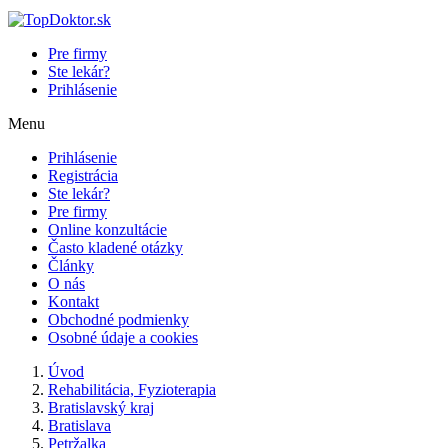
Pre firmy
Ste lekár?
Prihlásenie
Menu
Prihlásenie
Registrácia
Ste lekár?
Pre firmy
Online konzultácie
Často kladené otázky
Články
O nás
Kontakt
Obchodné podmienky
Osobné údaje a cookies
Úvod
Rehabilitácia, Fyzioterapia
Bratislavský kraj
Bratislava
Petržalka