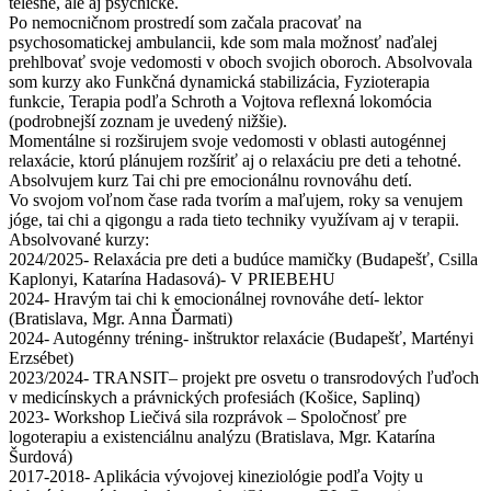
telesné, ale aj psychické.
Po nemocničnom prostredí som začala pracovať na
psychosomatickej ambulancii, kde som mala možnosť naďalej
prehlbovať svoje vedomosti v oboch svojich oboroch. Absolvovala
som kurzy ako Funkčná dynamická stabilizácia, Fyzioterapia
funkcie, Terapia podľa Schroth a Vojtova reflexná lokomócia
(podrobnejší zoznam je uvedený nižšie).
Momentálne si rozširujem svoje vedomosti v oblasti autogénnej
relaxácie, ktorú plánujem rozšíriť aj o relaxáciu pre deti a tehotné.
Absolvujem kurz Tai chi pre emocionálnu rovnováhu detí.
Vo svojom voľnom čase rada tvorím a maľujem, roky sa venujem
jóge, tai chi a qigongu a rada tieto techniky využívam aj v terapii.
Absolvované kurzy:
2024/2025- Relaxácia pre deti a budúce mamičky (Budapešť, Csilla
Kaplonyi, Katarína Hadasová)- V PRIEBEHU
2024- Hravým tai chi k emocionálnej rovnováhe detí- lektor
(Bratislava, Mgr. Anna Ďarmati)
2024- Autogénny tréning- inštruktor relaxácie (Budapešť, Martényi
Erzsébet)
2023/2024- TRANSIT– projekt pre osvetu o transrodových ľuďoch
v medicínskych a právnických profesiách (Košice, Saplinq)
2023- Workshop Liečivá sila rozprávok – Spoločnosť pre
logoterapiu a existenciálnu analýzu (Bratislava, Mgr. Katarína
Šurdová)
2017-2018- Aplikácia vývojovej kineziológie podľa Vojty u