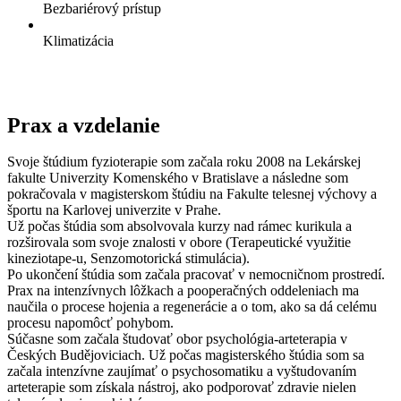
Bezbariérový prístup
Klimatizácia
Prax a vzdelanie
Svoje štúdium fyzioterapie som začala roku 2008 na Lekárskej
fakulte Univerzity Komenského v Bratislave a následne som
pokračovala v magisterskom štúdiu na Fakulte telesnej výchovy a
športu na Karlovej univerzite v Prahe.
Už počas štúdia som absolvovala kurzy nad rámec kurikula a
rozširovala som svoje znalosti v obore (Terapeutické využitie
kineziotape-u, Senzomotorická stimulácia).
Po ukončení štúdia som začala pracovať v nemocničnom prostredí.
Prax na intenzívnych lôžkach a pooperačných oddeleniach ma
naučila o procese hojenia a regenerácie a o tom, ako sa dá celému
procesu napomôcť pohybom.
Súčasne som začala študovať obor psychológia-arteterapia v
Českých Budějoviciach. Už počas magisterského štúdia som sa
začala intenzívne zaujímať o psychosomatiku a vyštudovaním
arteterapie som získala nástroj, ako podporovať zdravie nielen