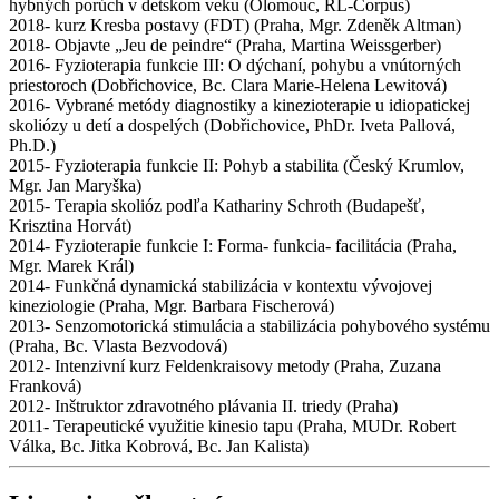
hybných porúch v detskom veku (Olomouc, RL-Corpus)
2018- kurz Kresba postavy (FDT) (Praha, Mgr. Zdeněk Altman)
2018- Objavte „Jeu de peindre“ (Praha, Martina Weissgerber)
2016- Fyzioterapia funkcie III: O dýchaní, pohybu a vnútorných
priestoroch (Dobřichovice, Bc. Clara Marie-Helena Lewitová)
2016- Vybrané metódy diagnostiky a kinezioterapie u idiopatickej
skoliózy u detí a dospelých (Dobřichovice, PhDr. Iveta Pallová,
Ph.D.)
2015- Fyzioterapia funkcie II: Pohyb a stabilita (Český Krumlov,
Mgr. Jan Maryška)
2015- Terapia skolióz podľa Kathariny Schroth (Budapešť,
Krisztina Horvát)
2014- Fyzioterapie funkcie I: Forma- funkcia- facilitácia (Praha,
Mgr. Marek Král)
2014- Funkčná dynamická stabilizácia v kontextu vývojovej
kineziologie (Praha, Mgr. Barbara Fischerová)
2013- Senzomotorická stimulácia a stabilizácia pohybového systému
(Praha, Bc. Vlasta Bezvodová)
2012- Intenzivní kurz Feldenkraisovy metody (Praha, Zuzana
Franková)
2012- Inštruktor zdravotného plávania II. triedy (Praha)
2011- Terapeutické využitie kinesio tapu (Praha, MUDr. Robert