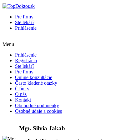
Pre firmy
Ste lekár?
Prihlásenie
Menu
Prihlásenie
Registrácia
Ste lekár?
Pre firmy
Online konzultácie
Často kladené otázky
Články
O nás
Kontakt
Obchodné podmienky
Osobné údaje a cookies
Mgr. Silvia Jakab