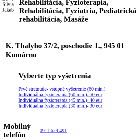
Rehabilitácia, Fyzioterapia,
Rehabilitácia, Fyziatria, Pediatrická
rehabilitácia, Masáže
K. Thalyho 37/2
, poschodie 1.,
945 01
Komárno
Vyberte typ vyšetrenia
Prvé stretnutie- vstupné vyšetrenie (60 min.)
Individuálna fyzioterapia (60 min.)- 50 eur
Individuálna fyzioterapia (45 min.)- 40 eur
Individuálna fyzioterapia (30 min.)- 30 eur
Mobilný
0911 629 491
telefón