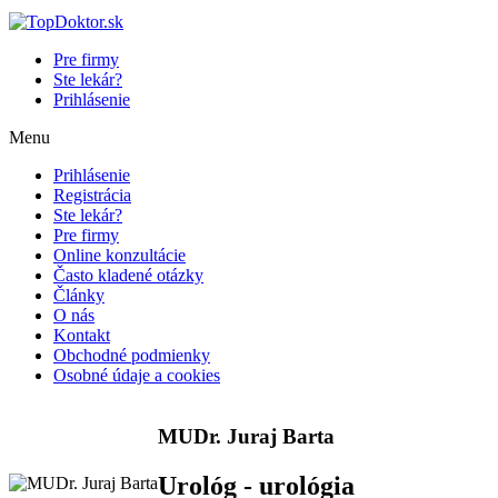
Pre firmy
Ste lekár?
Prihlásenie
Menu
Prihlásenie
Registrácia
Ste lekár?
Pre firmy
Online konzultácie
Často kladené otázky
Články
O nás
Kontakt
Obchodné podmienky
Osobné údaje a cookies
MUDr. Juraj Barta
Urológ - urológia