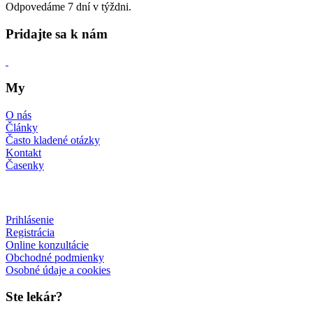
Odpovedáme 7 dní v týždni.
Pridajte sa k nám
My
O nás
Články
Často kladené otázky
Kontakt
Časenky
Prihlásenie
Registrácia
Online konzultácie
Obchodné podmienky
Osobné údaje a cookies
Ste lekár?