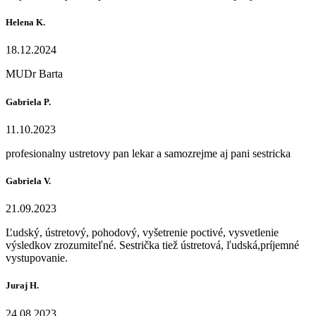
Helena K.
18.12.2024
MUDr Barta
Gabriela P.
11.10.2023
profesionalny ustretovy pan lekar a samozrejme aj pani sestricka
Gabriela V.
21.09.2023
Ľudský, ústretový, pohodový, vyšetrenie poctivé, vysvetlenie
výsledkov zrozumiteľné. Sestrička tiež ústretová, ľudská,príjemné
vystupovanie.
Juraj H.
24.08.2023