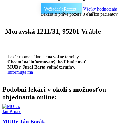
Vyžiadať eRecept
Všetky hodnotenia
Lekára si práve pozerá 8 ďalších pacientov
Moravská 1211/31
,
95201
Vráble
Lekár momentálne nemá voľné termíny.
Chcem byť informovaný, keď bude mať
MUDr. Juraj Barta voľné termíny.
Informujte ma
Podobní lekári v okolí s možnosťou
objednania online:
MUDr. Ján Borák