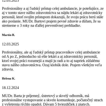
12.03.2025
Profesionálny a aj ľudský prístup celej ambulancie, je potešujúce, ze
aj v tomto stave nášho zdravotníctva sa nájdu lekári aj zdravotnícky
personál, ktorí svojím prístupom dokazujú, že svoju prácu berú stále
ako poslanie. MUDr. Bartovi prajem pevné zdravie a dúfam, že sa
stretneme o 3 roky na ďalšej preventívnej prehliadke.
Martin R.
12.03.2025
Profesionálny, ale aj ľudský prístup pracovníkov celej ambulancie
od A po Z, jednoducho sú ešte lekári a aj zdravotnícky personál,
ktorí svojej práci rozumejú a majú ju radi a to aj napriek zúfalému
stavu nášho zdravotníctva. Ozaj klobúk dole. Prajem všetkým veľa
zdravia.
Helena K.
18.12.2024
MUDr. Barta je príjemný, ústretový a skvelý odborník, má
profesionálne vystupovanie a skvelo komunikuje, počiatočný strach
z vyšetrenia rýchlo opadol. Dávam 5 hviezdičiek z piatych.