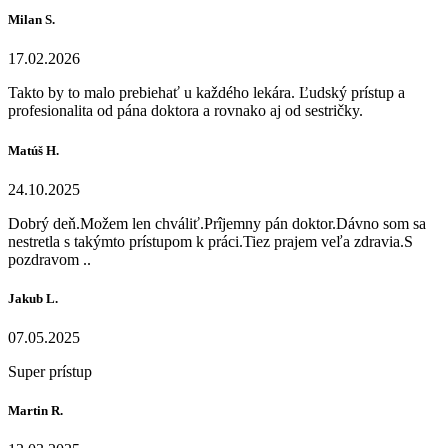
Milan S.
17.02.2026
Takto by to malo prebiehať u každého lekára. Ľudský prístup a
profesionalita od pána doktora a rovnako aj od sestričky.
Matúš H.
24.10.2025
Dobrý deň.Možem len chváliť.Prîjemny pán doktor.Dávno som sa
nestretla s takýmto prístupom k práci.Tiez prajem veľa zdravia.S
pozdravom ..
Jakub L.
07.05.2025
Super prístup
Martin R.