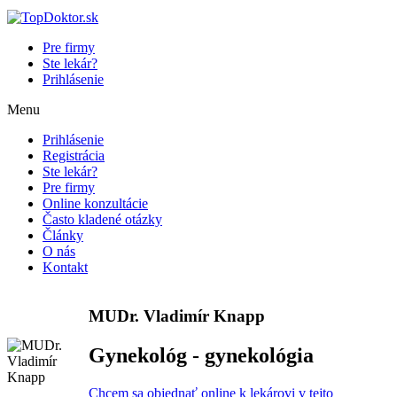
Pre firmy
Ste lekár?
Prihlásenie
Menu
Prihlásenie
Registrácia
Ste lekár?
Pre firmy
Online konzultácie
Často kladené otázky
Články
O nás
Kontakt
MUDr. Vladimír Knapp
Gynekológ - gynekológia
Chcem sa objednať online k lekárovi v tejto