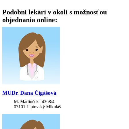
Podobní lekári v okolí s možnosťou
objednania online:
MUDr. Dana Čigášová
M. Martinčeka 4368/4
03101
Liptovský Mikuláš