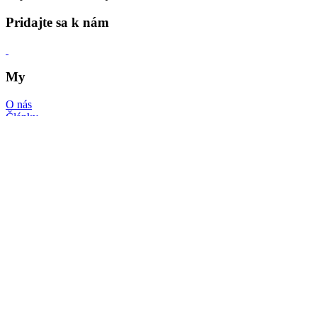
Pridajte sa k nám
My
O nás
Články
Často kladené otázky
Kontakt
Časenky
Prihlásenie
Registrácia
Online konzultácie
Obchodné podmienky
Osobné údaje a cookies
Ste lekár?
Zoznámte sa s internetovým portálom TopDoktor.sk