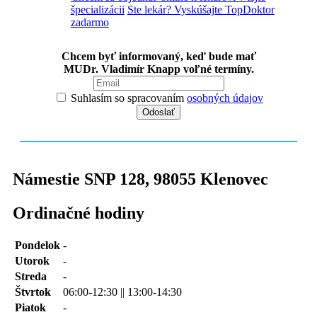
špecializácii
Ste lekár? Vyskúšajte TopDoktor
zadarmo
Chcem byť informovaný, keď bude mať
MUDr. Vladimír Knapp voľné termíny.
Suhlasím so spracovaním
osobných údajov
Námestie SNP 128
,
98055
Klenovec
Ordinačné hodiny
Pondelok
-
Utorok
-
Streda
-
Štvrtok
06:00-12:30 || 13:00-14:30
Piatok
-