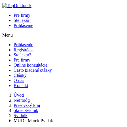
Pre firmy
Ste lekár?
Prihlásenie
Menu
Prihlásenie
Registrácia
Ste lekár?
Pre firmy
Online konzultácie
Často kladené otázky
Články
O nás
Kontakt
Úvod
Nefrológ
Prešovský kraj
okres Svidník
Svidník
MUDr. Marek Pytliak