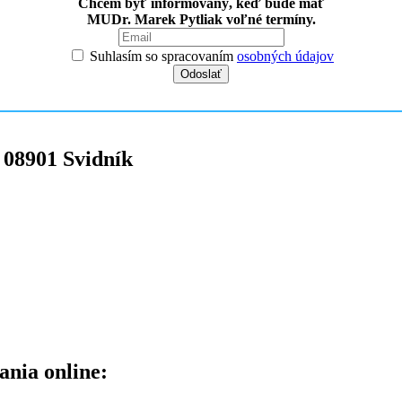
Chcem byť informovaný, keď bude mať
MUDr. Marek Pytliak voľné termíny.
Suhlasím so spracovaním
osobných údajov
,
08901
Svidník
ania online: