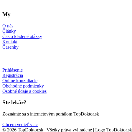
My
O nás
Články
Často kladené otázky
Kontakt
Časenky
Prihlásenie
Registrácia
Online konzultácie
Obchodné podmienky
Osobné údaje a cookies
Ste lekár?
Zoznámte sa s internetovým portálom TopDoktor.sk
Chcem vedieť viac
© 2026 TopDoktor.sk | Všetky práva vyhradené | Logo TopDoktor.s