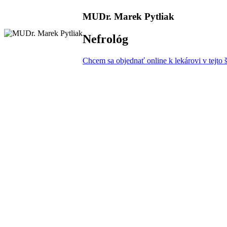
MUDr. Marek Pytliak
Nefrológ
Chcem sa objednať online k lekárovi v tejto š