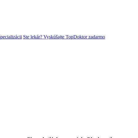
pecializácii
Ste lekár? Vyskúšajte TopDoktor zadarmo