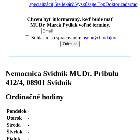
špecializácii
Ste lekár? Vyskúšajte TopDoktor zadarmo
Chcem byť informovaný, keď bude mať
MUDr. Marek Pytliak voľné termíny.
Suhlasím so spracovaním
osobných údajov
Nemocnica Svidník MUDr. Pribulu
412/4
,
08901
Svidník
Ordinačné hodiny
Pondelok
-
Utorok
-
Streda
-
Štvrtok
-
Piatok
-