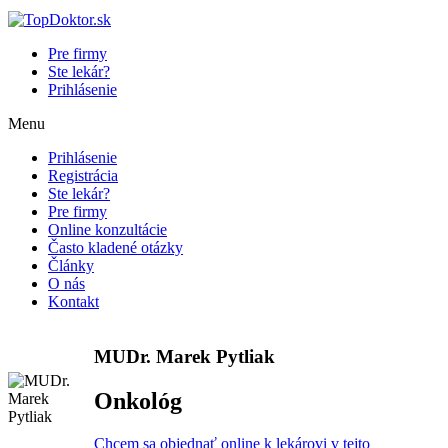
Pre firmy
Ste lekár?
Prihlásenie
Menu
Prihlásenie
Registrácia
Ste lekár?
Pre firmy
Online konzultácie
Často kladené otázky
Články
O nás
Kontakt
MUDr. Marek Pytliak
Onkológ
Chcem sa objednať online k lekárovi v tejto