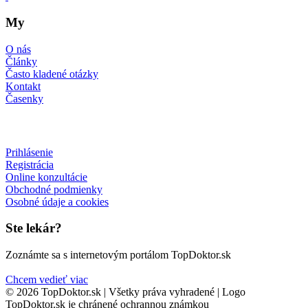
My
O nás
Články
Často kladené otázky
Kontakt
Časenky
Prihlásenie
Registrácia
Online konzultácie
Obchodné podmienky
Osobné údaje a cookies
Ste lekár?
Zoznámte sa s internetovým portálom TopDoktor.sk
Chcem vedieť viac
© 2026 TopDoktor.sk | Všetky práva vyhradené | Logo
TopDoktor.sk je chránené ochrannou známkou