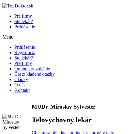
Pre firmy
Ste lekár?
Prihlásenie
Menu
Prihlásenie
Registrácia
Ste lekár?
Pre firmy
Online konzultácie
Často kladené otázky
Články
O nás
Kontakt
MUDr. Miroslav Sylvester
Telovýchovný lekár
Chcem sa objednať online k lekárovi v tejto