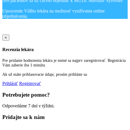
399 pacientov sa už chcelo objednať k MUDr. Miroslav Sylvester
Upozornite Vášho lekára na možnosť využívania online
Sold Out Detail
×
Recenzia lekára
Pre pridanie hodnotenia lekára je nutné sa najprv zaregistrovať. Registrácia
Vám zaberie iba 1 minútu.
Ak už máte prihlasovacie údaje, prosím prihláste sa.
Prihlásiť
Registrovať
Potrebujete pomoc?
Odpovedáme 7 dní v týždni.
Pridajte sa k nám