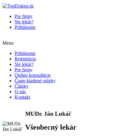
Pre firmy
Ste lekár?
Prihlásenie
Menu
Prihlásenie
Registrácia
Ste lekár?
Pre firmy
Online konzultácie
Často kladené otázky
Články
O nás
Kontakt
MUDr. Ján Lukáč
Všeobecný lekár