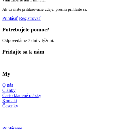
Vám zaberie iba 1 minútu.
Ak už máte prihlasovacie údaje, prosím prihláste sa.
Prihlásiť
Registrovať
Potrebujete pomoc?
Odpovedáme 7 dní v týždni.
Pridajte sa k nám
My
O nás
Články
Často kladené otázky
Kontakt
Časenky
Prihlásenie