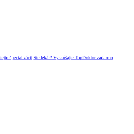
ejto špecializácii
Ste lekár? Vyskúšajte TopDoktor zadarmo