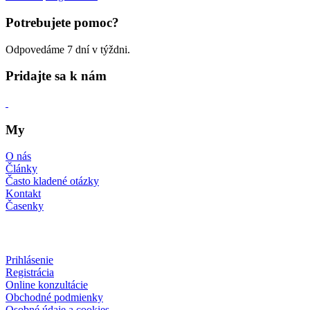
Potrebujete pomoc?
Odpovedáme 7 dní v týždni.
Pridajte sa k nám
My
O nás
Články
Často kladené otázky
Kontakt
Časenky
Prihlásenie
Registrácia
Online konzultácie
Obchodné podmienky
Osobné údaje a cookies