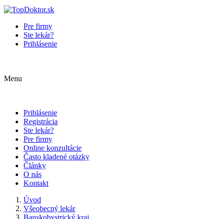
Pre firmy
Ste lekár?
Prihlásenie
Menu
Prihlásenie
Registrácia
Ste lekár?
Pre firmy
Online konzultácie
Často kladené otázky
Články
O nás
Kontakt
Úvod
Všeobecný lekár
Banskobystrický kraj