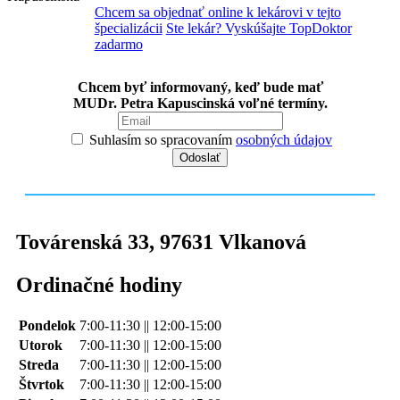
Chcem sa objednať online k lekárovi v tejto
špecializácii
Ste lekár? Vyskúšajte TopDoktor
zadarmo
Chcem byť informovaný, keď bude mať
MUDr. Petra Kapuscinská voľné termíny.
Suhlasím so spracovaním
osobných údajov
Továrenská 33
,
97631
Vlkanová
Ordinačné hodiny
Pondelok
7:00-11:30 || 12:00-15:00
Utorok
7:00-11:30 || 12:00-15:00
Streda
7:00-11:30 || 12:00-15:00
Štvrtok
7:00-11:30 || 12:00-15:00