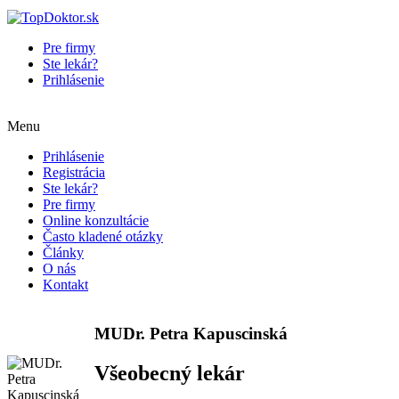
Pre firmy
Ste lekár?
Prihlásenie
Menu
Prihlásenie
Registrácia
Ste lekár?
Pre firmy
Online konzultácie
Často kladené otázky
Články
O nás
Kontakt
MUDr. Petra Kapuscinská
Všeobecný lekár