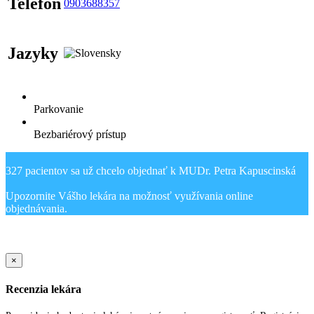
Telefón
0903688357
Jazyky
Parkovanie
Bezbariérový prístup
327 pacientov sa už chcelo objednať k MUDr. Petra Kapuscinská
Upozornite Vášho lekára na možnosť využívania online
Sold Out Detail
×
Recenzia lekára