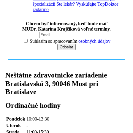
špecializácii
Ste lekár? Vyskúšajte TopDoktor
zadarmo
Chcem byť informovaný, keď bude mať
MUDr. Katarína Krajčíková voľné termíny.
Suhlasím so spracovaním
osobných údajov
Neštátne zdravotnícke zariadenie
Bratislavská 3
,
90046
Most pri
Bratislave
Ordinačné hodiny
Pondelok
10:00-13:30
Utorok
-
Streda
11:00-15:30