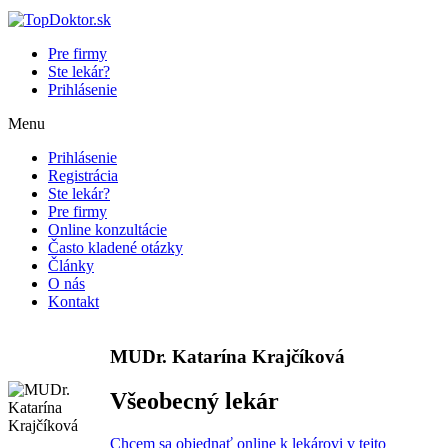
Pre firmy
Ste lekár?
Prihlásenie
Menu
Prihlásenie
Registrácia
Ste lekár?
Pre firmy
Online konzultácie
Často kladené otázky
Články
O nás
Kontakt
MUDr. Katarína Krajčíková
Všeobecný lekár
Chcem sa objednať online k lekárovi v tejto