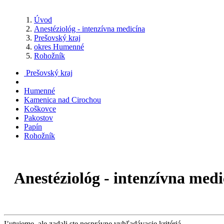
Úvod
Anestéziológ - intenzívna medicína
Prešovský kraj
okres Humenné
Rohožník
Prešovský kraj
Humenné
Kamenica nad Cirochou
Koškovce
Pakostov
Papín
Rohožník
Anestéziológ - intenzívna med
Ľutujeme, ale zadali ste nesprávne vyhľadávacie kritériá,