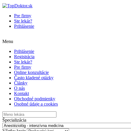
Pre firmy
Ste lekár?
Prihlásenie
Menu
Prihlásenie
Registrácia
Ste lekár?
Pre firmy
Online konzultácie
Často kladené otázky
Články
O nás
Kontakt
Obchodné podmienky
Osobné údaje a cookies
Špecializácia
Všetky kraje