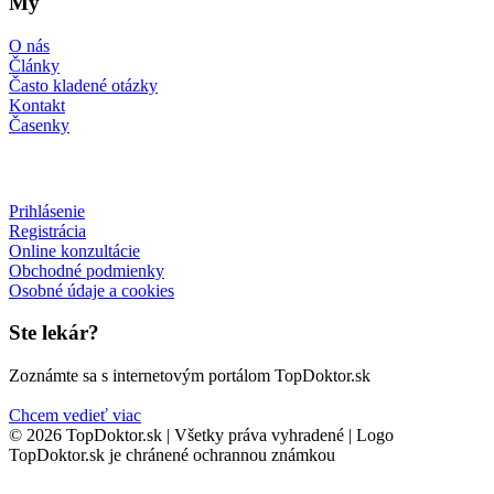
My
O nás
Články
Často kladené otázky
Kontakt
Časenky
Prihlásenie
Registrácia
Online konzultácie
Obchodné podmienky
Osobné údaje a cookies
Ste lekár?
Zoznámte sa s internetovým portálom TopDoktor.sk
Chcem vedieť viac
© 2026 TopDoktor.sk | Všetky práva vyhradené | Logo
TopDoktor.sk je chránené ochrannou známkou