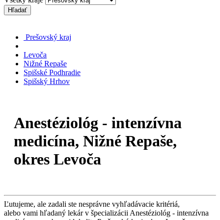
Hľadať
Prešovský kraj
Levoča
Nižné Repaše
Spišské Podhradie
Spišský Hrhov
Anestéziológ - intenzívna
medicína, Nižné Repaše,
okres Levoča
Ľutujeme, ale zadali ste nesprávne vyhľadávacie kritériá,
alebo vami hľadaný lekár v špecializácii Anestéziológ - intenzívna