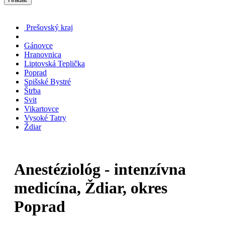
Prešovský kraj
Gánovce
Hranovnica
Liptovská Teplička
Poprad
Spišské Bystré
Štrba
Svit
Vikartovce
Vysoké Tatry
Ždiar
Anestéziológ - intenzívna
medicína, Ždiar, okres
Poprad