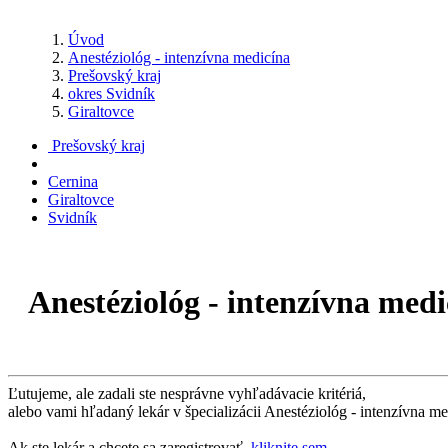
Úvod
Anestéziológ - intenzívna medicína
Prešovský kraj
okres Svidník
Giraltovce
Prešovský kraj
Cernina
Giraltovce
Svidník
Anestéziológ - intenzívna medi
Ľutujeme, ale zadali ste nesprávne vyhľadávacie kritériá,
alebo vami hľadaný lekár v špecializácii Anestéziológ - intenzívna me
Ak ste lekár a chcete sa zaregistrovať,
kliknite sem