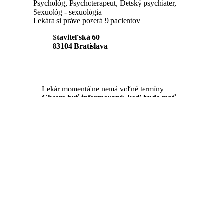
Psychológ, Psychoterapeut, Detský psychiater,
Sexuológ - sexuológia
Lekára si práve pozerá 9 pacientov
Staviteľská 60
83104
Bratislava
Lekár momentálne nemá voľné termíny.
Chcem byť informovaný, keď bude mať
Sarah Smith voľné termíny.
Informujte ma
MUDr. Martin Naď
Detský psychiater
D. Kráľovenskej 866
03495
Likavka
Ordinačné hodiny