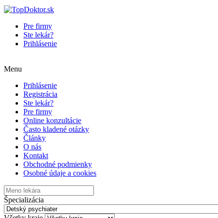
Pre firmy
Ste lekár?
Prihlásenie
Menu
Prihlásenie
Registrácia
Ste lekár?
Pre firmy
Online konzultácie
Často kladené otázky
Články
O nás
Kontakt
Obchodné podmienky
Osobné údaje a cookies
Špecializácia
Všetky kraje