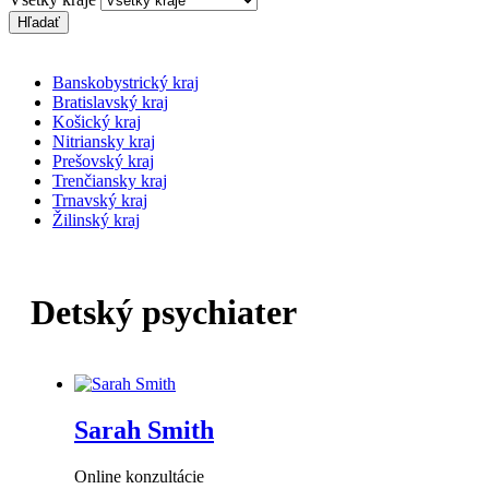
Hľadať
Banskobystrický kraj
Bratislavský kraj
Košický kraj
Nitriansky kraj
Prešovský kraj
Trenčiansky kraj
Trnavský kraj
Žilinský kraj
Detský psychiater
Sarah Smith
Online konzultácie