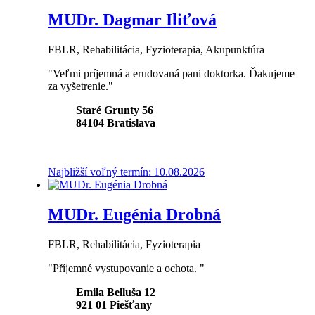
MUDr. Dagmar Iliťová
FBLR, Rehabilitácia, Fyzioterapia, Akupunktúra
"Veľmi príjemná a erudovaná pani doktorka. Ďakujeme
za vyšetrenie."
Staré Grunty 56
84104
Bratislava
Najbližší voľný termín: 10.08.2026
MUDr. Eugénia Drobná
FBLR, Rehabilitácia, Fyzioterapia
"Příjemné vystupovanie a ochota. "
Emila Belluša 12
921 01
Piešťany