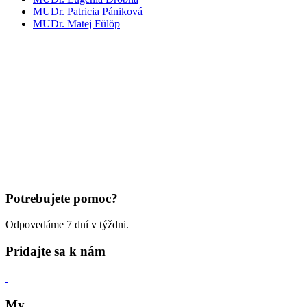
MUDr. Patricia Pániková
MUDr. Matej Fülöp
Potrebujete pomoc?
Odpovedáme 7 dní v týždni.
Pridajte sa k nám
My