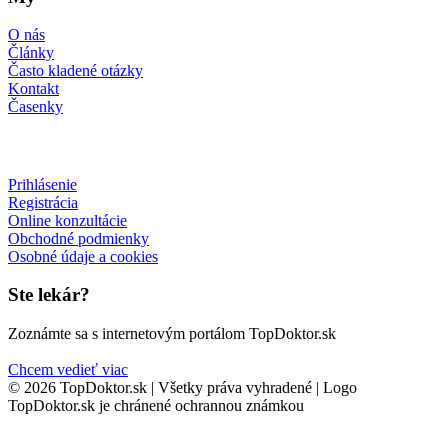
O nás
Články
Často kladené otázky
Kontakt
Časenky
Prihlásenie
Registrácia
Online konzultácie
Obchodné podmienky
Osobné údaje a cookies
Ste lekár?
Zoznámte sa s internetovým portálom TopDoktor.sk
Chcem vedieť viac
© 2026 TopDoktor.sk | Všetky práva vyhradené | Logo
TopDoktor.sk je chránené ochrannou známkou