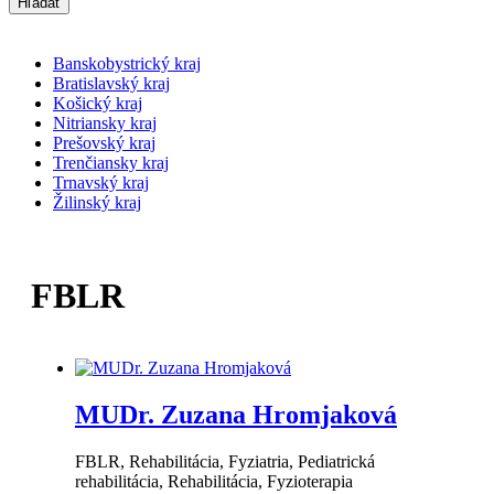
Hľadať
Banskobystrický kraj
Bratislavský kraj
Košický kraj
Nitriansky kraj
Prešovský kraj
Trenčiansky kraj
Trnavský kraj
Žilinský kraj
FBLR
MUDr. Zuzana Hromjaková
FBLR, Rehabilitácia, Fyziatria, Pediatrická
rehabilitácia, Rehabilitácia, Fyzioterapia