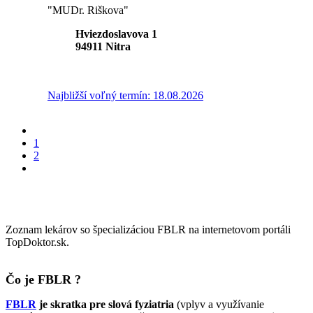
"MUDr. Riškova"
Hviezdoslavova 1
94911
Nitra
Najbližší voľný termín: 18.08.2026
1
2
Zoznam lekárov so špecializáciou FBLR na internetovom portáli
TopDoktor.sk.
Čo je FBLR ?
FBLR
je skratka
pre slová
fyziatria
(vplyv a využívanie