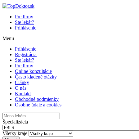
Pre firmy
Ste lekár?
Prihlásenie
Menu
Prihlásenie
Registrácia
Ste lekár?
Pre firmy
Online konzultácie
Často kladené otázky
Články
O nás
Kontakt
Obchodné podmienky
Osobné údaje a cookies
Špecializácia
Všetky kraje