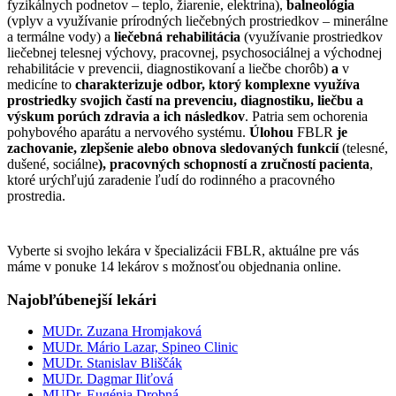
fyzikálnych podnetov – teplo, žiarenie, elektrina),
balneológia
(vplyv a využívanie prírodných liečebných prostriedkov – minerálne
a termálne vody) a
liečebná rehabilitácia
(využívanie prostriedkov
liečebnej telesnej výchovy, pracovnej, psychosociálnej a východnej
rehabilitácie v prevencii, diagnostikovaní a liečbe chorôb)
a
v
medicíne to
charakterizuje odbor, ktorý komplexne využíva
prostriedky svojich častí na prevenciu, diagnostiku, liečbu a
výskum porúch zdravia a ich následkov
. Patria sem ochorenia
pohybového aparátu a nervového systému.
Úlohou
FBLR
je
zachovanie, zlepšenie alebo obnova sledovaných funkcií
(telesné,
dušené, sociálne
), pracovných schopností a zručností pacienta
,
ktoré urýchľujú zaradenie ľudí do rodinného a pracovného
prostredia.
Vyberte si svojho lekára v špecializácii FBLR, aktuálne pre vás
máme v ponuke 14 lekárov s možnosťou objednania online.
Najobľúbenejší lekári
MUDr. Zuzana Hromjaková
MUDr. Mário Lazar, Spineo Clinic
MUDr. Stanislav Bliščák
MUDr. Dagmar Iliťová
MUDr. Eugénia Drobná