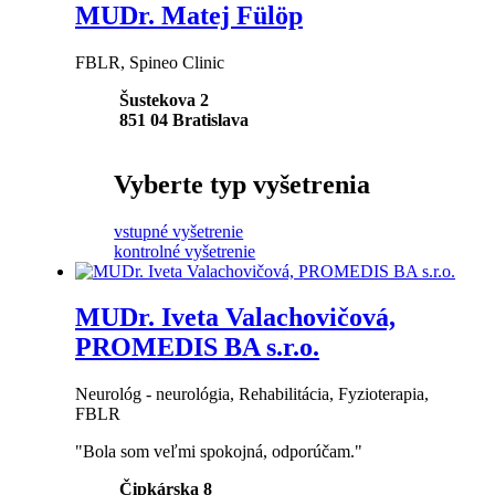
MUDr. Matej Fülöp
FBLR, Spineo Clinic
Šustekova 2
851 04
Bratislava
Vyberte typ vyšetrenia
vstupné vyšetrenie
kontrolné vyšetrenie
MUDr. Iveta Valachovičová,
PROMEDIS BA s.r.o.
Neurológ - neurológia, Rehabilitácia, Fyzioterapia,
FBLR
"Bola som veľmi spokojná, odporúčam."
Čipkárska 8