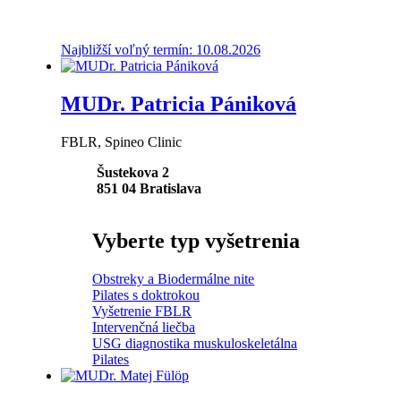
Najbližší voľný termín: 10.08.2026
MUDr. Patricia Pániková
FBLR, Spineo Clinic
Šustekova 2
851 04
Bratislava
Vyberte typ vyšetrenia
Obstreky a Biodermálne nite
Pilates s doktrokou
Vyšetrenie FBLR
Intervenčná liečba
USG diagnostika muskuloskeletálna
Pilates