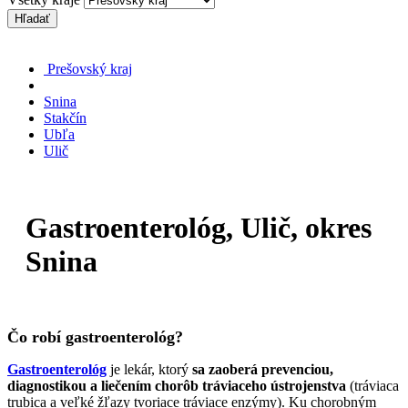
Hľadať
Prešovský kraj
Snina
Stakčín
Ubľa
Ulič
Gastroenterológ, Ulič, okres
Snina
Čo robí gastroenterológ?
Gastroenterológ
je lekár, ktorý
sa zaoberá prevenciou,
diagnostikou a liečením chorôb tráviaceho ústrojenstva
(tráviaca
trubica a veľké žľazy tvoriace tráviace enzýmy). Ku chorobným