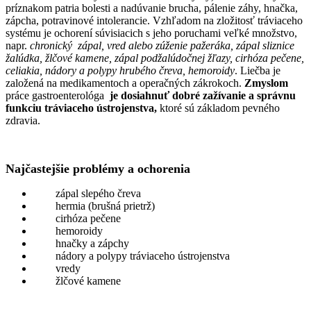
príznakom patria bolesti a nadúvanie brucha, pálenie záhy, hnačka,
zápcha, potravinové intolerancie. Vzhľadom na zložitosť tráviaceho
systému je ochorení súvisiacich s jeho poruchami veľké množstvo,
napr.
chronický zápal, vred alebo zúženie pažeráka, zápal sliznice
žalúdka, žlčové kamene, zápal podžalúdočnej žľazy, cirhóza pečene,
celiakia, nádory a polypy hrubého čreva, hemoroidy
. Liečba je
založená na medikamentoch a operačných zákrokoch.
Zmyslom
práce gastroenterológa
je dosiahnuť dobré zažívanie a správnu
funkciu tráviaceho ústrojenstva,
ktoré sú základom pevného
zdravia.
Najčastejšie problémy a ochorenia
zápal slepého čreva
hermia (brušná prietrž)
cirhóza pečene
hemoroidy
hnačky a zápchy
nádory a polypy tráviaceho ústrojenstva
vredy
žlčové kamene