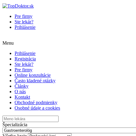
Pre firmy
Ste lekár?
Prihlásenie
Menu
Prihlásenie
Registrácia
Ste lekár?
Pre firmy
Online konzultácie
Často kladené otázky
Články
O nás
Kontakt
Obchodné podmienky
Osobné údaje a cookies
Špecializácia
Všetky kraje