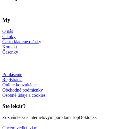
My
O nás
Články
Často kladené otázky
Kontakt
Časenky
Prihlásenie
Registrácia
Online konzultácie
Obchodné podmienky
Osobné údaje a cookies
Ste lekár?
Zoznámte sa s internetovým portálom TopDoktor.sk
Chcem vedieť viac