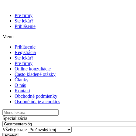
Pre firmy
Ste lekár?
Prihlásenie
Menu
Prihlásenie
Registrácia
Ste lekár?
Pre firmy
Online konzultácie
Často kladené otázky
Články
O nás
Kontakt
Obchodné podmienky
Osobné údaje a cookies
Špecializácia
Všetky kraje
Hľadať