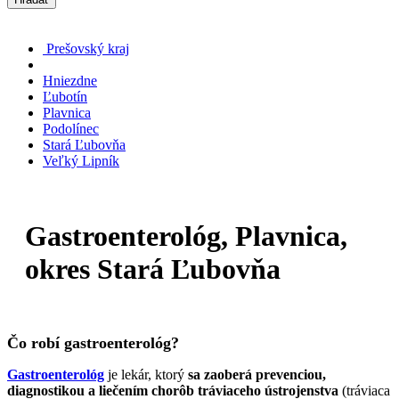
Prešovský kraj
Hniezdne
Ľubotín
Plavnica
Podolínec
Stará Ľubovňa
Veľký Lipník
Gastroenterológ, Plavnica,
okres Stará Ľubovňa
Čo robí gastroenterológ?
Gastroenterológ
je lekár, ktorý
sa zaoberá prevenciou,
diagnostikou a liečením chorôb tráviaceho ústrojenstva
(tráviaca