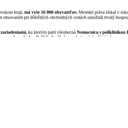
ovskom kraji,
má vyše 16 000 obyvateľov.
Mestské práva získal v ro
 situovaním pri dôležitých obchodných cestách umožnili trvalý hospodá
v
zariadeniami,
ku ktorým patrí všeobecná
Nemocnica s poliklinikou 
by pre dospelých a Poliklinika Kežmarok
, ktorú dopĺňajú rôzne sam
anej lokalite Prešovský kraj, okres Kežmarok, mesto/obec Kežmarok zatia