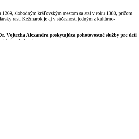
ku 1269, slobodným kráľovským mestom sa stal v roku 1380, pričom
rsky rast. Kežmarok je aj v súčasnosti jedným z kultúrno-
Dr. Vojtecha Alexandra
poskytujúca pohotovostné služby pre deti
ostatné ambulancie.
ľ nieje v našej databáze.