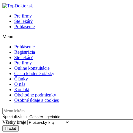
Pre firmy
Ste lekár?
Prihlásenie
Menu
Prihlásenie
Registrácia
Ste lekár?
Pre firmy
Online konzultácie
Často kladené otázky
Články
O nás
Kontakt
Obchodné podmienky
Osobné údaje a cookies
Špecializácia
Všetky kraje
Hľadať