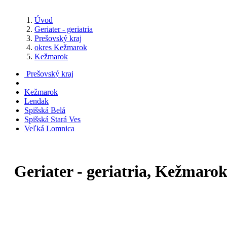
Úvod
Geriater - geriatria
Prešovský kraj
okres Kežmarok
Kežmarok
Prešovský kraj
Kežmarok
Lendak
Spišská Belá
Spišská Stará Ves
Veľká Lomnica
Geriater - geriatria, Kežmaro