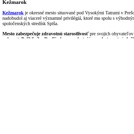
Kežmarok
Kežmarok
je okresné mesto situované pod Vysokými Tatrami v Preš
nadobudol aj viaceré významné privilégiá, ktoré mu spolu s výhodným
spoločenských stredísk Spiša.
Mesto zabezpečuje zdravotnú starostlivosť
pre svojich obyvateľo
a dorast, Poliklinika Dr. Fischera poskytujúca
pohotovostné služ
Ľutujeme, ale zadali ste nesprávne vyhľadávacie kritériá,
alebo vami hľadaný lekár v špecializácii Geriater - geriatria vo vybr
Ak ste lekár a chcete sa zaregistrovať,
kliknite sem