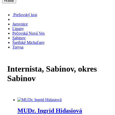
Hľadať
Prešovský kraj
Jarovnice
Lipany
Pečovská Nová Ves
Sabinov
Šarišské Michaľany
Torysa
Internista, Sabinov, okres
Sabinov
MUDr. Ingrid Hidasiová