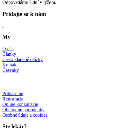
Odpovedáme 7 dní v týždni.
Pridajte sa k nám
My
O nás
Články
Často kladené otázky
Kontakt
Časenky
Prihlásenie
Registrácia
Online konzultácie
Obchodné podmienky
Osobné údaje a cookies
Ste lekár?