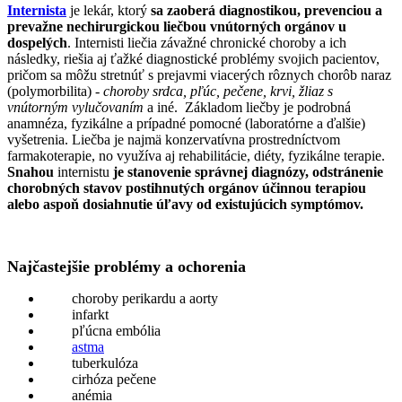
Internista
je lekár, ktorý
sa zaoberá diagnostikou, prevenciou a
prevažne nechirurgickou liečbou vnútorných orgánov u
dospelých
. Internisti liečia závažné chronické choroby a ich
následky, riešia aj ťažké diagnostické problémy svojich pacientov,
pričom sa môžu stretnúť s prejavmi viacerých rôznych chorôb naraz
(polymorbilita) -
choroby srdca, pľúc, pečene, krvi, žliaz s
vnútorným vylučovaním
a iné. Základom liečby je podrobná
anamnéza, fyzikálne a prípadné pomocné (laboratórne a ďalšie)
vyšetrenia. Liečba je najmä konzervatívna prostredníctvom
farmakoterapie, no využíva aj rehabilitácie, diéty, fyzikálne terapie.
Snahou
internistu
je stanovenie správnej diagnózy, odstránenie
chorobných stavov postihnutých orgánov účinnou terapiou
alebo aspoň dosiahnutie úľavy od existujúcich symptómov.
Najčastejšie problémy a ochorenia
choroby perikardu a aorty
infarkt
pľúcna embólia
astma
tuberkulóza
cirhóza pečene
anémia