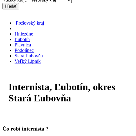
Hľadať
Prešovský kraj
Hniezdne
Ľubotín
Plavnica
Podolínec
Stará Ľubovňa
Veľký Lipník
Internista, Ľubotín, okres
Stará Ľubovňa
Čo robí internista ?