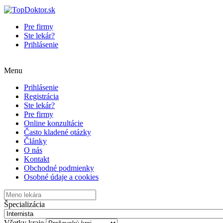
Pre firmy
Ste lekár?
Prihlásenie
Menu
Prihlásenie
Registrácia
Ste lekár?
Pre firmy
Online konzultácie
Často kladené otázky
Články
O nás
Kontakt
Obchodné podmienky
Osobné údaje a cookies
Špecializácia
Všetky kraje