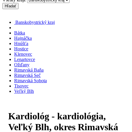
Hľadať
Banskobystrický kraj
Bátka
Hajnáčka
Hnúšťa
Hostice
Klenovec
Lenartovce
Ožďany
Rimavská Baňa
Rimavská Seč
Rimavská Sobota
Tisovec
Veľký Blh
Kardiológ - kardiológia,
Veľký Blh, okres Rimavská