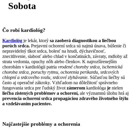
Sobota
Čo robí kardiológ?
Kardiológ
je lekár, ktorý
sa zaoberá diagnostikou a liečbou
porúch srdca.
Prejavmi ochorení srdca sú najmä únava, búšenie či
nepravidelný tlkot srdca, bolesť na hrudi, dýchavičnosť,
znecitlivenie, slabosť alebo chlad v končatinách, závraty, mdloby až
strata vedomia, opuchy nôh alebo členkov. K najrozšírenejším
chorobám v kardiológii patria
vrodené choroby srdca, ischemická
choroba srdca, poruchy rytmu, ochorenia perikardu, srdcových
chlopní a srdcového svalu, srdcové zlyhávanie.
Súčasťou liečby sú
často aj operačné zákroky. Vzhľadom na dôležitosť správneho
fungovania srdca pre ľudský život
zámerom
kardiológa
je
nielen
liečba zistených problémov a ochorení,
ale významnú úlohu hrá aj
prevencia ochorení srdca propagáciou zdravého životného štýlu
a vzdelávaním pacientov.
Najčastejšie problémy a ochorenia