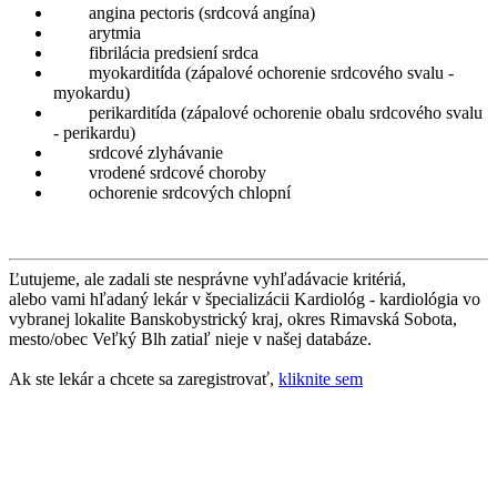
angina pectoris (srdcová angína)
arytmia
fibrilácia predsiení srdca
myokarditída (zápalové ochorenie srdcového svalu -
myokardu)
perikarditída (zápalové ochorenie obalu srdcového svalu
- perikardu)
srdcové zlyhávanie
vrodené srdcové choroby
ochorenie srdcových chlopní
Ľutujeme, ale zadali ste nesprávne vyhľadávacie kritériá,
alebo vami hľadaný lekár v špecializácii Kardiológ - kardiológia vo
vybranej lokalite Banskobystrický kraj, okres Rimavská Sobota,
mesto/obec Veľký Blh zatiaľ nieje v našej databáze.
Ak ste lekár a chcete sa zaregistrovať,
kliknite sem