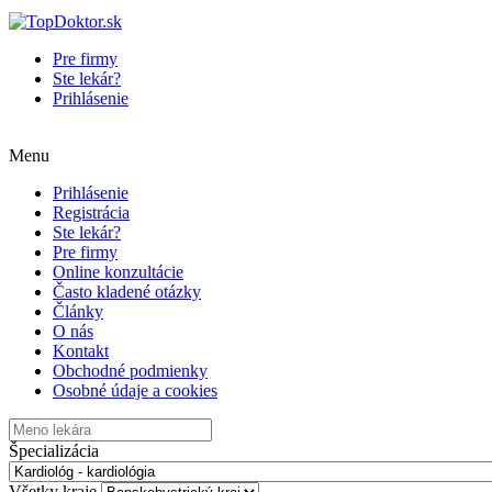
Pre firmy
Ste lekár?
Prihlásenie
Menu
Prihlásenie
Registrácia
Ste lekár?
Pre firmy
Online konzultácie
Často kladené otázky
Články
O nás
Kontakt
Obchodné podmienky
Osobné údaje a cookies
Špecializácia
Všetky kraje