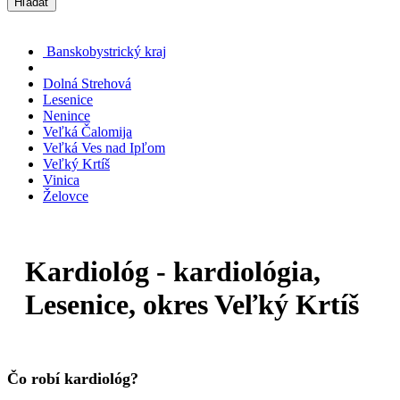
Hľadať
Banskobystrický kraj
Dolná Strehová
Lesenice
Nenince
Veľká Čalomija
Veľká Ves nad Ipľom
Veľký Krtíš
Vinica
Želovce
Kardiológ - kardiológia,
Lesenice, okres Veľký Krtíš
Čo robí kardiológ?