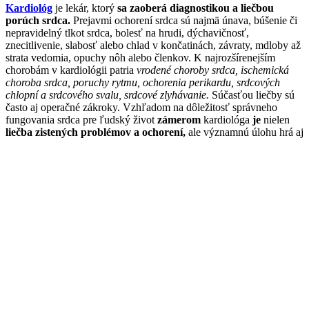
Kardiológ
je lekár, ktorý
sa zaoberá diagnostikou a liečbou
porúch srdca.
Prejavmi ochorení srdca sú najmä únava, búšenie či
nepravidelný tlkot srdca, bolesť na hrudi, dýchavičnosť,
znecitlivenie, slabosť alebo chlad v končatinách, závraty, mdloby až
strata vedomia, opuchy nôh alebo členkov. K najrozšírenejším
chorobám v kardiológii patria
vrodené choroby srdca, ischemická
choroba srdca, poruchy rytmu, ochorenia perikardu, srdcových
chlopní a srdcového svalu, srdcové zlyhávanie.
Súčasťou liečby sú
často aj operačné zákroky. Vzhľadom na dôležitosť správneho
fungovania srdca pre ľudský život
zámerom
kardiológa
je
nielen
liečba zistených problémov a ochorení,
ale významnú úlohu hrá aj
prevencia ochorení srdca propagáciou zdravého životného štýlu
a vzdelávaním pacientov.
Najčastejšie problémy a ochorenia
angina pectoris (srdcová angína)
arytmia
fibrilácia predsiení srdca
myokarditída (zápalové ochorenie srdcového svalu -
myokardu)
perikarditída (zápalové ochorenie obalu srdcového svalu
- perikardu)