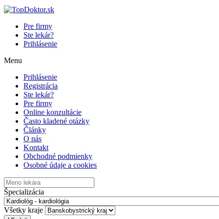
Pre firmy
Ste lekár?
Prihlásenie
Menu
Prihlásenie
Registrácia
Ste lekár?
Pre firmy
Online konzultácie
Často kladené otázky
Články
O nás
Kontakt
Obchodné podmienky
Osobné údaje a cookies
Špecializácia
Všetky kraje