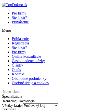
Pre firmy
Ste lekár?
Prihlásenie
Menu
Prihlásenie
Registrácia
Ste lekár?
Pre firmy
Online konzultácie
Často kladené otázky
Články
O nás
Kontakt
Obchodné podmienky
Osobné údaje a cookies
Špecializácia
Všetky kraje