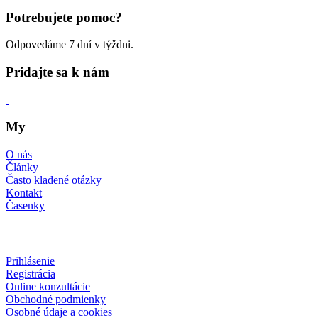
Potrebujete pomoc?
Odpovedáme 7 dní v týždni.
Pridajte sa k nám
My
O nás
Články
Často kladené otázky
Kontakt
Časenky
Prihlásenie
Registrácia
Online konzultácie
Obchodné podmienky
Osobné údaje a cookies