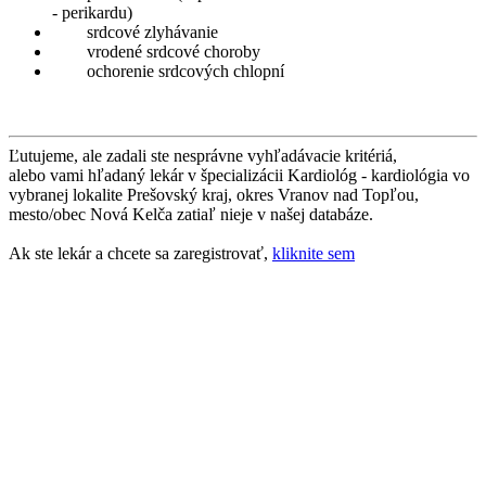
- perikardu)
srdcové zlyhávanie
vrodené srdcové choroby
ochorenie srdcových chlopní
Ľutujeme, ale zadali ste nesprávne vyhľadávacie kritériá,
alebo vami hľadaný lekár v špecializácii Kardiológ - kardiológia vo
vybranej lokalite Prešovský kraj, okres Vranov nad Topľou,
mesto/obec Nová Kelča zatiaľ nieje v našej databáze.
Ak ste lekár a chcete sa zaregistrovať,
kliknite sem