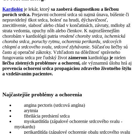
Kardiológ
je lekár, ktorý
sa zaoberá diagnostikou a liečbou
porúch srdca.
Prejavmi ochorení srdca sú najmä únava, búšenie či
nepravidelný tlkot srdca, bolesť na hrudi, dýchavičnosť,
znecitlivenie, slabosť alebo chlad v končatinách, závraty, mdloby až
strata vedomia, opuchy nôh alebo členkov. K najrozšírenejším
chorobám v kardiológii patria
vrodené choroby srdca, ischemická
choroba srdca, poruchy rytmu, ochorenia perikardu, srdcových
chlopní a srdcového svalu, srdcové zlyhávanie.
Súčasťou liečby sú
často aj operačné zákroky. Vzhľadom na dôležitosť správneho
fungovania srdca pre ľudský život
zámerom
kardiológa
je
nielen
liečba zistených problémov a ochorení,
ale významnú úlohu hrá aj
prevencia ochorení srdca propagáciou zdravého životného štýlu
a vzdelávaním pacientov.
Najčastejšie problémy a ochorenia
angina pectoris (srdcová angína)
arytmia
fibrilácia predsiení srdca
myokarditída (zápalové ochorenie srdcového svalu -
myokardu)
perikarditída (zápalové ochorenie obalu srdcového svalu