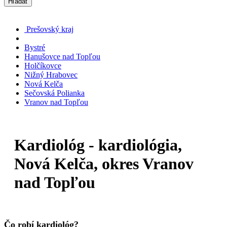
Hľadať
Prešovský kraj
Bystré
Hanušovce nad Topľou
Holčíkovce
Nižný Hrabovec
Nová Kelča
Sečovská Polianka
Vranov nad Topľou
Kardiológ - kardiológia,
Nová Kelča, okres Vranov
nad Topľou
Čo robí kardiológ?