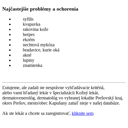
Najčastejšie problémy a ochorenia
syfilis
kvapavka
rakovina kože
herpes
ekzém
nechtová mykóza
bradavice, kurie oká
akné
lupiny
znamienka
Ľutujeme, ale zadali ste nesprávne vyhľadávacie kritériá,
alebo vami hľadaný lekár v špecializácii Kožný lekár,
dermatovenerológ, dermatológ vo vybranej lokalite Prešovský kraj,
okres Prešov, mesto/obec Kapušany zatiaľ nieje v našej databáze.
Ak ste lekár a chcete sa zaregistrovať,
kliknite sem