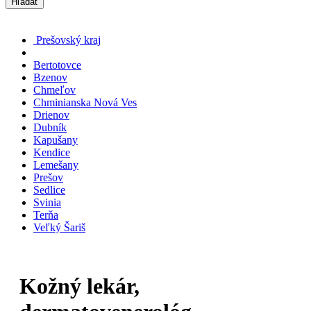
Hľadať
Prešovský kraj
Bertotovce
Bzenov
Chmeľov
Chminianska Nová Ves
Drienov
Dubník
Kapušany
Kendice
Lemešany
Prešov
Sedlice
Svinia
Terňa
Veľký Šariš
Kožný lekár,