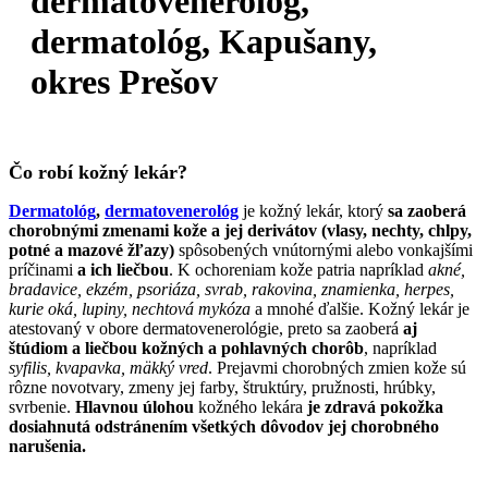
dermatovenerológ,
dermatológ, Kapušany,
okres Prešov
Čo robí kožný lekár?
Dermatológ
,
dermatovenerológ
je kožný lekár, ktorý
sa zaoberá
chorobnými zmenami kože a jej derivátov (vlasy, nechty, chlpy,
potné a mazové žľazy)
spôsobených vnútornými alebo vonkajšími
príčinami
a ich liečbou
. K ochoreniam kože patria napríklad
akné,
bradavice, ekzém, psoriáza, svrab, rakovina, znamienka, herpes,
kurie oká, lupiny, nechtová mykóza
a mnohé ďalšie. Kožný lekár je
atestovaný v obore dermatovenerológie, preto sa zaoberá
aj
štúdiom a liečbou kožných a pohlavných chorôb
, napríklad
syfilis, kvapavka, mäkký vred
. Prejavmi chorobných zmien kože sú
rôzne novotvary, zmeny jej farby, štruktúry, pružnosti, hrúbky,
svrbenie.
Hlavnou úlohou
kožného lekára
je zdravá pokožka
dosiahnutá odstránením všetkých dôvodov jej chorobného
narušenia.