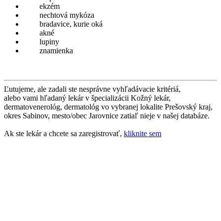
ekzém
nechtová mykóza
bradavice, kurie oká
akné
lupiny
znamienka
Ľutujeme, ale zadali ste nesprávne vyhľadávacie kritériá,
alebo vami hľadaný lekár v špecializácii Kožný lekár,
dermatovenerológ, dermatológ vo vybranej lokalite Prešovský kraj,
okres Sabinov, mesto/obec Jarovnice zatiaľ nieje v našej databáze.
Ak ste lekár a chcete sa zaregistrovať,
kliknite sem