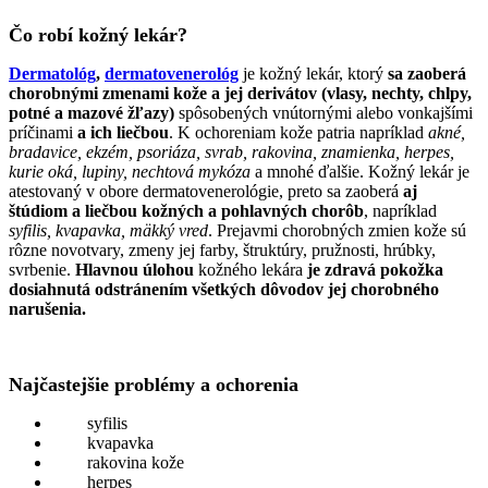
Čo robí kožný lekár?
Dermatológ
,
dermatovenerológ
je kožný lekár, ktorý
sa zaoberá
chorobnými zmenami kože a jej derivátov (vlasy, nechty, chlpy,
potné a mazové žľazy)
spôsobených vnútornými alebo vonkajšími
príčinami
a ich liečbou
. K ochoreniam kože patria napríklad
akné,
bradavice, ekzém, psoriáza, svrab, rakovina, znamienka, herpes,
kurie oká, lupiny, nechtová mykóza
a mnohé ďalšie. Kožný lekár je
atestovaný v obore dermatovenerológie, preto sa zaoberá
aj
štúdiom a liečbou kožných a pohlavných chorôb
, napríklad
syfilis, kvapavka, mäkký vred
. Prejavmi chorobných zmien kože sú
rôzne novotvary, zmeny jej farby, štruktúry, pružnosti, hrúbky,
svrbenie.
Hlavnou úlohou
kožného lekára
je zdravá pokožka
dosiahnutá odstránením všetkých dôvodov jej chorobného
narušenia.
Najčastejšie problémy a ochorenia
syfilis
kvapavka
rakovina kože
herpes