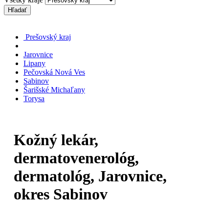
Hľadať
Prešovský kraj
Jarovnice
Lipany
Pečovská Nová Ves
Sabinov
Šarišské Michaľany
Torysa
Kožný lekár,
dermatovenerológ,
dermatológ, Jarovnice,
okres Sabinov