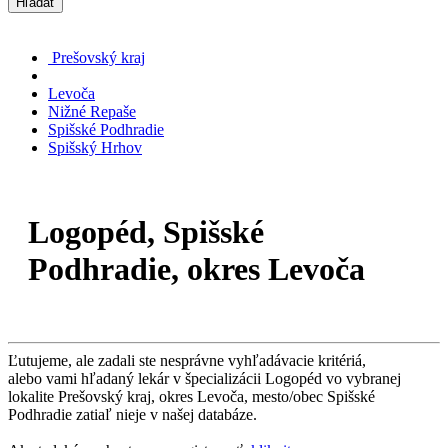
Hľadať
Prešovský kraj
Levoča
Nižné Repaše
Spišské Podhradie
Spišský Hrhov
Logopéd, Spišské
Podhradie, okres Levoča
Ľutujeme, ale zadali ste nesprávne vyhľadávacie kritériá,
alebo vami hľadaný lekár v špecializácii Logopéd vo vybranej
lokalite Prešovský kraj, okres Levoča, mesto/obec Spišské
Podhradie zatiaľ nieje v našej databáze.