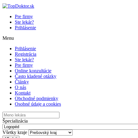
Pre firmy
Ste lekár?
Prihlásenie
Menu
Prihlásenie
Registrácia
Ste lekár?
Pre firmy
Online konzultácie
Často kladené otázky
Články
O nás
Kontakt
Obchodné podmienky
Osobné údaje a cookies
Špecializácia
Všetky kraje