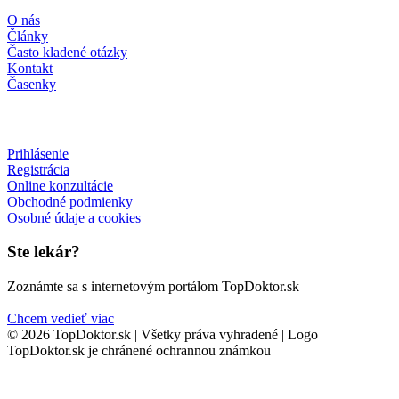
O nás
Články
Často kladené otázky
Kontakt
Časenky
Prihlásenie
Registrácia
Online konzultácie
Obchodné podmienky
Osobné údaje a cookies
Ste lekár?
Zoznámte sa s internetovým portálom TopDoktor.sk
Chcem vedieť viac
© 2026 TopDoktor.sk | Všetky práva vyhradené | Logo
TopDoktor.sk je chránené ochrannou známkou