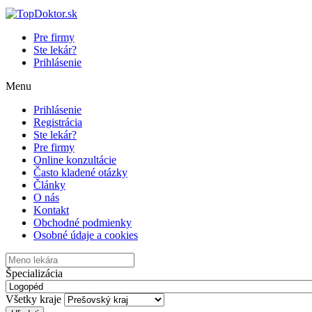
Pre firmy
Ste lekár?
Prihlásenie
Menu
Prihlásenie
Registrácia
Ste lekár?
Pre firmy
Online konzultácie
Často kladené otázky
Články
O nás
Kontakt
Obchodné podmienky
Osobné údaje a cookies
Špecializácia
Všetky kraje