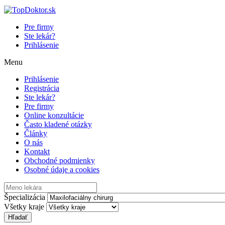
Pre firmy
Ste lekár?
Prihlásenie
Menu
Prihlásenie
Registrácia
Ste lekár?
Pre firmy
Online konzultácie
Často kladené otázky
Články
O nás
Kontakt
Obchodné podmienky
Osobné údaje a cookies
Špecializácia
Všetky kraje
Hľadať