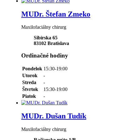
MUDr. Štefan Zmeko
Maxilofaciálny chirurg
Sibírska 65
83102
Bratislava
Ordinačné hodiny
Pondelok
15:30-19:00
Utorok
-
Streda
-
Štvrtok
15:30-19:00
Piatok
-
MUDr. Dušan Tudík
Maxilofaciálny chirurg
Račianske mýto 1/B