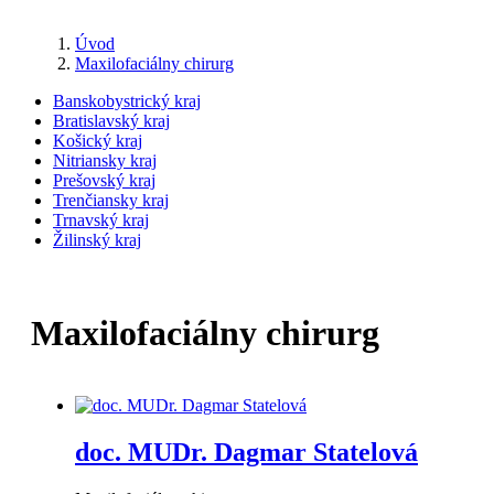
Úvod
Maxilofaciálny chirurg
Banskobystrický kraj
Bratislavský kraj
Košický kraj
Nitriansky kraj
Prešovský kraj
Trenčiansky kraj
Trnavský kraj
Žilinský kraj
Maxilofaciálny chirurg
doc. MUDr. Dagmar Statelová