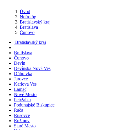
Úvod
Nefrológ
Bratislavský kraj
Bratislava
Čunovo
Bratislavský kraj
Bratislava
Čunovo
Devín
Devínska Nová Ves
Dúbravka
Jarovce
Karlova Ves
Lamač
Nové Mesto
Petržalka
Podunajské Biskupice
Rača
Rusovce
Ružinov
Staré Mesto