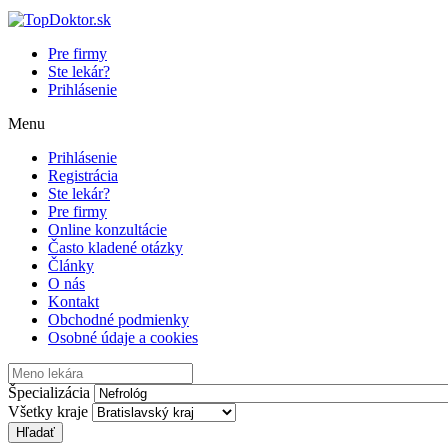
Pre firmy
Ste lekár?
Prihlásenie
Menu
Prihlásenie
Registrácia
Ste lekár?
Pre firmy
Online konzultácie
Často kladené otázky
Články
O nás
Kontakt
Obchodné podmienky
Osobné údaje a cookies
Špecializácia
Všetky kraje
Hľadať