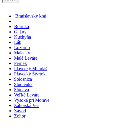
Bratislavský kraj
Borinka
Gajary
Kuchyňa
Láb
Lozorno
Malacky
Malé Leváre
Pernek
Plavecký Mikuláš
Plavecký Štvrtok
Sološnica
Studienka
Stupava
Veľké Leváre
Vysoká pri Morave
Záhorská Ves
Závod
Zohor