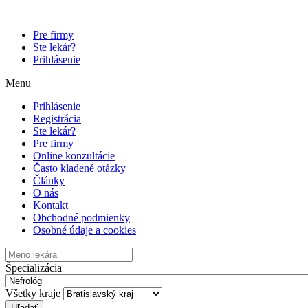
Pre firmy
Ste lekár?
Prihlásenie
Menu
Prihlásenie
Registrácia
Ste lekár?
Pre firmy
Online konzultácie
Často kladené otázky
Články
O nás
Kontakt
Obchodné podmienky
Osobné údaje a cookies
Špecializácia
Všetky kraje
Hľadať