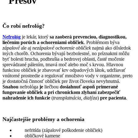
Prešov
Čo robí nefrológ?
Nefrológ
je lekár, ktorý
sa zaoberá prevenciou, diagnostikou,
liečením porúch a ochoreniami obličiek
. Problémom býva
zápalové
ale aj
nezápalové ochorenie obličiek
najmä ako dôsledok
iných chorôb. Ochorenia bývajú bezbolestné, no príznakmi môžu
byť bolesti brucha, podbrušia a bedrovej oblasti, časté močenie
sprevádzané pálením, tmavá moč alebo moč s krvou. Hlavnou
funkciou obličiek je zbavovať krv odpadových látok, udržiavať
vnútorné prostredie a regulovať množstvo vody v organizme, preto
je dostatočná činnosť obličiek pre život človeka nevyhnutná.
Snahou
nefrológa
je
liečbou
dosiahnuť aspoň primerané
fungovanie obličiek a pri chronickom zlyhaní zabezpečiť
nahradenie ich funkcie
(
transplatnácia, dialýza
)
pre pacienta
.
Najčastejšie problémy a ochorenia
nefritída (zápalové poškodenie obličiek)
obličkové kamene