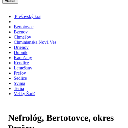
Hľadať
Prešovský kraj
Bertotovce
Bzenov
Chmeľov
Chminianska Nová Ves
Drienov
Dubník
Kapušany
Kendice
Lemešany
Prešov
Sedlice
Svinia
Terňa
Veľký Šariš
Nefrológ, Bertotovce, okres