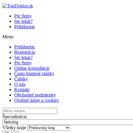
Pre firmy
Ste lekár?
Prihlásenie
Menu
Prihlásenie
Registrácia
Ste lekár?
Pre firmy
Online konzultácie
Často kladené otázky
Články
O nás
Kontakt
Obchodné podmienky
Osobné údaje a cookies
Špecializácia
Všetky kraje