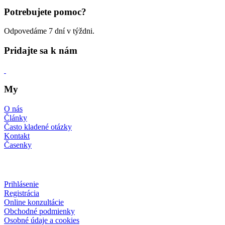
Potrebujete pomoc?
Odpovedáme 7 dní v týždni.
Pridajte sa k nám
My
O nás
Články
Často kladené otázky
Kontakt
Časenky
Prihlásenie
Registrácia
Online konzultácie
Obchodné podmienky
Osobné údaje a cookies