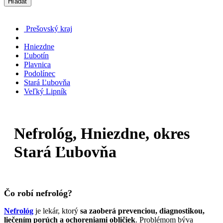
Hľadať
Prešovský kraj
Hniezdne
Ľubotín
Plavnica
Podolínec
Stará Ľubovňa
Veľký Lipník
Nefrológ, Hniezdne, okres
Stará Ľubovňa
Čo robí nefrológ?
Nefrológ
je lekár, ktorý
sa zaoberá prevenciou, diagnostikou,
liečením porúch a ochoreniami obličiek
. Problémom býva