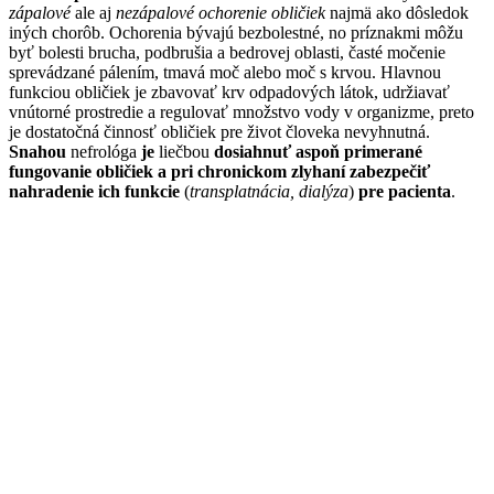
zápalové
ale aj
nezápalové ochorenie obličiek
najmä ako dôsledok
iných chorôb. Ochorenia bývajú bezbolestné, no príznakmi môžu
byť bolesti brucha, podbrušia a bedrovej oblasti, časté močenie
sprevádzané pálením, tmavá moč alebo moč s krvou. Hlavnou
funkciou obličiek je zbavovať krv odpadových látok, udržiavať
vnútorné prostredie a regulovať množstvo vody v organizme, preto
je dostatočná činnosť obličiek pre život človeka nevyhnutná.
Snahou
nefrológa
je
liečbou
dosiahnuť aspoň primerané
fungovanie obličiek a pri chronickom zlyhaní zabezpečiť
nahradenie ich funkcie
(
transplatnácia, dialýza
)
pre pacienta
.
Najčastejšie problémy a ochorenia
nefritída (zápalové poškodenie obličiek)
obličkové kamene
nádory obličiek
úrazové stavy
renálne koliky
zlyhanie obličiek
Ľutujeme, ale zadali ste nesprávne vyhľadávacie kritériá,