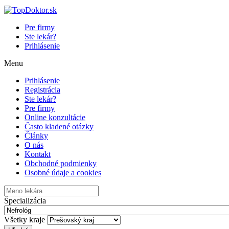
Pre firmy
Ste lekár?
Prihlásenie
Menu
Prihlásenie
Registrácia
Ste lekár?
Pre firmy
Online konzultácie
Často kladené otázky
Články
O nás
Kontakt
Obchodné podmienky
Osobné údaje a cookies
Špecializácia
Všetky kraje