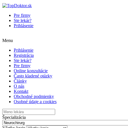
Pre firmy
Ste lekár?
Prihlásenie
Menu
Prihlásenie
Registrácia
Ste lekár?
Pre firmy
Online konzultácie
Často kladené otázky
Články
O nás
Kontakt
Obchodné podmienky
Osobné údaje a cookies
Špecializácia
Všetky kraje