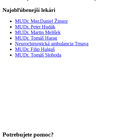
Najobľúbenejší lekári
MUDr. Mgr.Daniel Žingor
MUDr. Peter Hudák
MUDr. Martin Melišek
MUDr. Tomáš Harag
Neurochirurgická ambulancia Trnava
MUDr. Filip Halgaš
MUDr. Tomáš Sloboda
Potrebujete pomoc?