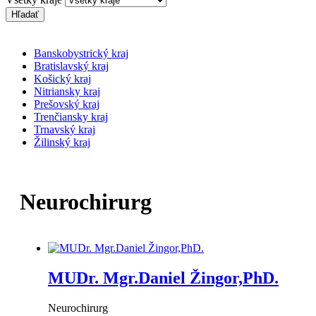
Hľadať
Banskobystrický kraj
Bratislavský kraj
Košický kraj
Nitriansky kraj
Prešovský kraj
Trenčiansky kraj
Trnavský kraj
Žilinský kraj
Neurochirurg
MUDr. Mgr.Daniel Žingor,PhD.
Neurochirurg