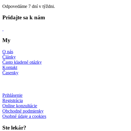
Odpovedáme 7 dní v týždni.
Pridajte sa k nám
My
O nás
Články
Často kladené otázky
Kontakt
Časenky
Prihlásenie
Registrácia
Online konzultácie
Obchodné podmienky
Osobné údaje a cookies
Ste lekár?