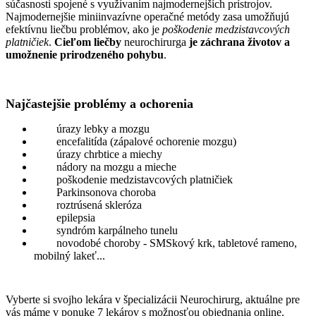
súčasnosti spojené s využívaním najmodernejších prístrojov.
Najmodernejšie miniinvazívne operačné metódy zasa umožňujú
efektívnu liečbu problémov, ako je
poškodenie medzistavcových
platničiek
.
Cieľom liečby
neurochirurga
je záchrana životov a
umožnenie prirodzeného pohybu
.
Najčastejšie problémy a ochorenia
úrazy lebky a mozgu
encefalitída (zápalové ochorenie mozgu)
úrazy chrbtice a miechy
nádory na mozgu a mieche
poškodenie medzistavcových platničiek
Parkinsonova choroba
roztrúsená skleróza
epilepsia
syndróm karpálneho tunelu
novodobé choroby - SMSkový krk, tabletové rameno,
mobilný lakeť...
Vyberte si svojho lekára v špecializácii Neurochirurg, aktuálne pre
vás máme v ponuke 7 lekárov s možnosťou objednania online.