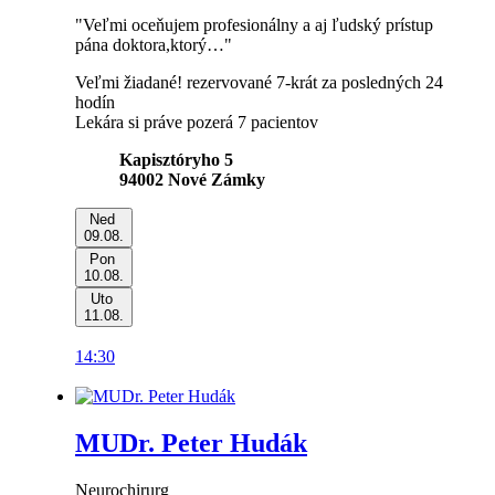
"Veľmi oceňujem profesionálny a aj ľudský prístup
pána doktora,ktorý…"
Veľmi žiadané!
rezervované 7-krát za posledných 24
hodín
Lekára si práve pozerá 7 pacientov
Kapisztóryho 5
94002
Nové Zámky
Ned
09.08.
Pon
10.08.
Uto
11.08.
14:30
MUDr. Peter Hudák
Neurochirurg