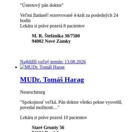
"Ústretový pán doktor"
Veľmi žiadané!
rezervované 4-krát za posledných 24
hodín
Lekára si práve pozerá 8 pacientov
M. R. Štefánika 30/7580
94002
Nové Zámky
Najbližší voľný termín: 13.08.2026
MUDr. Tomáš Harag
Neurochirurg
"Spokojnosť veľká. Pán doktor všetko pekne vysvetlil,
povedal možnosti…"
Lekára si práve pozerá 10 pacientov
Staré Grunty 56