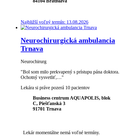
84104
Bratislava
Najbližší voľný termín: 13.08.2026
Neurochirurgická ambulancia
Trnava
Neurochirurg
"Bol som milo prekvapený s prístupu pána doktora.
Ochotný vysvetliť,…"
Lekára si práve pozerá 10 pacientov
Business centrum AQUAPOLIS, blok
C, Piešťanská 3
91701
Trnava
Lekár momentálne nemá voľné termíny.