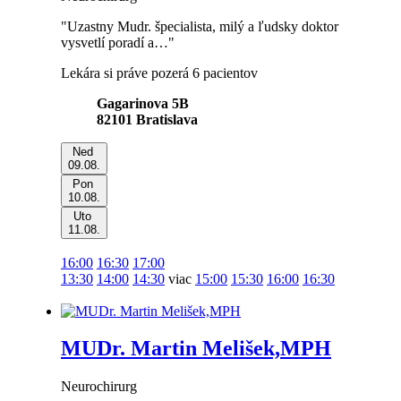
"Uzastny Mudr. špecialista, milý a ľudsky doktor
vysvetlí poradí a…"
Lekára si práve pozerá 6 pacientov
Gagarinova 5B
82101
Bratislava
Ned
09.08.
Pon
10.08.
Uto
11.08.
16:00
16:30
17:00
13:30
14:00
14:30
viac
15:00
15:30
16:00
16:30
MUDr. Martin Melišek,MPH
Neurochirurg