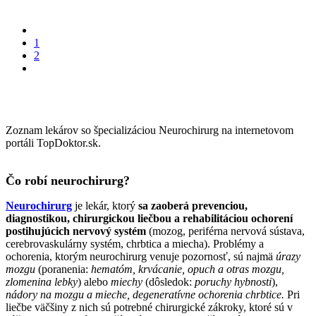
1
2
Zoznam lekárov so špecializáciou Neurochirurg na internetovom
portáli TopDoktor.sk.
Čo robí neurochirurg?
Neurochirurg
je lekár, ktorý
sa zaoberá prevenciou,
diagnostikou, chirurgickou liečbou a rehabilitáciou ochorení
postihujúcich nervový systém
(mozog, periférna nervová sústava,
cerebrovaskulárny systém, chrbtica a miecha). Problémy a
ochorenia, ktorým neurochirurg venuje pozornosť, sú najmä
úrazy
mozgu
(poranenia:
hematóm, krvácanie, opuch a otras mozgu,
zlomenina lebky
) alebo
miechy
(dôsledok:
poruchy hybnosti
),
nádory na mozgu a mieche, degeneratívne ochorenia chrbtice.
Pri
liečbe väčšiny z nich sú potrebné chirurgické zákroky, ktoré sú v