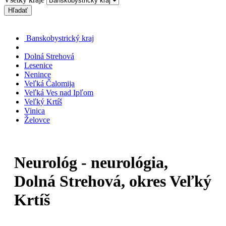
Hľadať
Banskobystrický kraj
Dolná Strehová
Lesenice
Nenince
Veľká Čalomija
Veľká Ves nad Ipľom
Veľký Krtíš
Vinica
Želovce
Neurológ - neurológia,
Dolná Strehová, okres Veľký
Krtíš