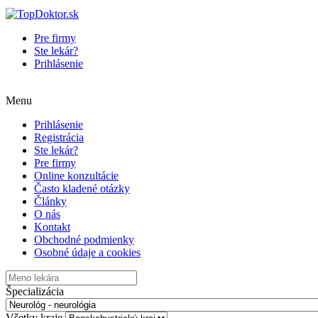
Pre firmy
Ste lekár?
Prihlásenie
Menu
Prihlásenie
Registrácia
Ste lekár?
Pre firmy
Online konzultácie
Často kladené otázky
Články
O nás
Kontakt
Obchodné podmienky
Osobné údaje a cookies
Špecializácia
Všetky kraje