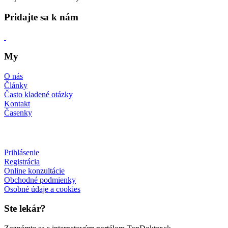
Pridajte sa k nám
My
O nás
Články
Často kladené otázky
Kontakt
Časenky
Prihlásenie
Registrácia
Online konzultácie
Obchodné podmienky
Osobné údaje a cookies
Ste lekár?