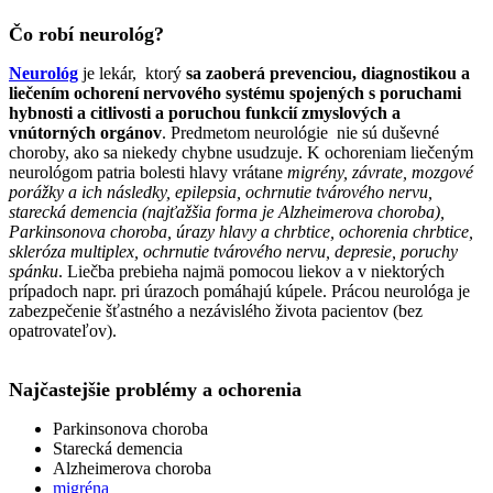
Čo robí neurológ?
Neurológ
je lekár, ktorý
sa zaoberá prevenciou, diagnostikou a
liečením ochorení nervového systému spojených s poruchami
hybnosti a citlivosti a poruchou funkcií zmyslových a
vnútorných orgánov
. Predmetom neurológie nie sú duševné
choroby, ako sa niekedy chybne usudzuje. K ochoreniam liečeným
neurológom patria bolesti hlavy vrátane
migrény, závrate, mozgové
porážky a ich následky, epilepsia, ochrnutie tvárového nervu,
starecká demencia (najťažšia forma je Alzheimerova choroba),
Parkinsonova choroba, úrazy hlavy a chrbtice, ochorenia chrbtice,
skleróza multiplex, ochrnutie tvárového nervu, depresie, poruchy
spánku
. Liečba prebieha najmä pomocou liekov a v niektorých
prípadoch napr. pri úrazoch pomáhajú kúpele. Prácou neurológa je
zabezpečenie šťastného a nezávislého života pacientov (bez
opatrovateľov).
Najčastejšie problémy a ochorenia
Parkinsonova choroba
Starecká demencia
Alzheimerova choroba
migréna