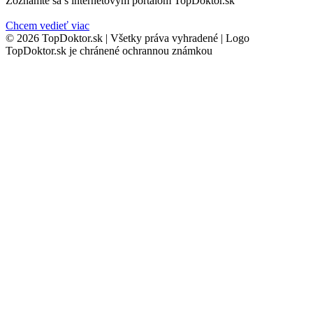
Zoznámte sa s internetovým portálom TopDoktor.sk
Chcem vedieť viac
© 2026 TopDoktor.sk | Všetky práva vyhradené | Logo
TopDoktor.sk je chránené ochrannou známkou