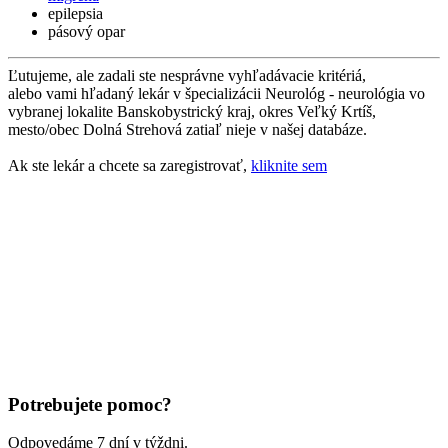
epilepsia
pásový opar
Ľutujeme, ale zadali ste nesprávne vyhľadávacie kritériá,
alebo vami hľadaný lekár v špecializácii Neurológ - neurológia vo
vybranej lokalite Banskobystrický kraj, okres Veľký Krtíš,
mesto/obec Dolná Strehová zatiaľ nieje v našej databáze.
Ak ste lekár a chcete sa zaregistrovať,
kliknite sem
Potrebujete pomoc?
Odpovedáme 7 dní v týždni.