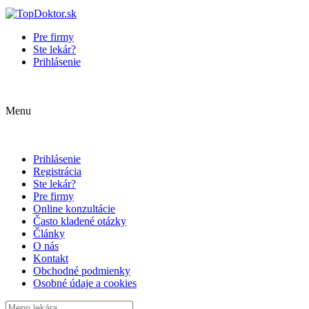
Pre firmy
Ste lekár?
Prihlásenie
Menu
Prihlásenie
Registrácia
Ste lekár?
Pre firmy
Online konzultácie
Často kladené otázky
Články
O nás
Kontakt
Obchodné podmienky
Osobné údaje a cookies