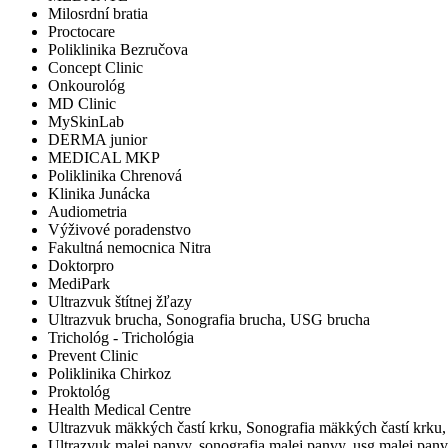
Milosrdní bratia
Proctocare
Poliklinika Bezručova
Concept Clinic
Onkourológ
MD Clinic
MySkinLab
DERMA junior
MEDICAL MKP
Poliklinika Chrenová
Klinika Junácka
Audiometria
Výživové poradenstvo
Fakultná nemocnica Nitra
Doktorpro
MediPark
Ultrazvuk štítnej žľazy
Ultrazvuk brucha, Sonografia brucha, USG brucha
Trichológ - Trichológia
Prevent Clinic
Poliklinika Chirkoz
Proktológ
Health Medical Centre
Ultrazvuk mäkkých častí krku, Sonografia mäkkých častí krku
Ultrazvuk malej panvy, sonografia malej panvy, usg malej pan