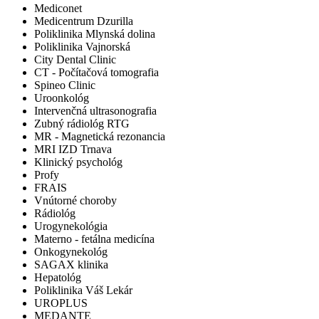
Mediconet
Medicentrum Dzurilla
Poliklinika Mlynská dolina
Poliklinika Vajnorská
City Dental Clinic
CT - Počítačová tomografia
Spineo Clinic
Uroonkológ
Intervenčná ultrasonografia
Zubný rádiológ RTG
MR - Magnetická rezonancia
MRI IZD Trnava
Klinický psychológ
Profy
FRAIS
Vnútorné choroby
Rádiológ
Urogynekológia
Materno - fetálna medicína
Onkogynekológ
SAGAX klinika
Hepatológ
Poliklinika Váš Lekár
UROPLUS
MEDANTE