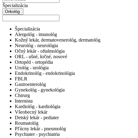
Špecializácia
Onkológ
Špecializácia
Alergológ - imunológ
Kožný lekár, dermatovenerológ, dermatológ
Neurológ - neurológia
Očný lekár - oftalmológia
ORL - ušné, krčné, nosové
Ortopéd - ortopédia
Urológ - urológia
Endokrinológ - endokrinológia
FBLR
Gastroenterológ
Gynekológ - gynekológia
Chirurg
Internista
Kardiológ - kardiológia
Všeobecný lekár
Detský lekár - pediater
Reumatológ
Pľúcny lekár - pneumológ
Psychiater - psychiatria