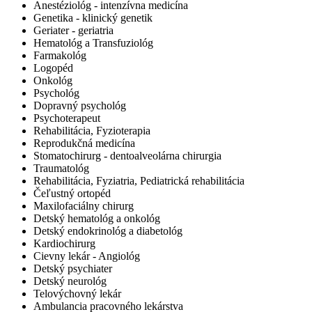
Anestéziológ - intenzívna medicína
Genetika - klinický genetik
Geriater - geriatria
Hematológ a Transfuziológ
Farmakológ
Logopéd
Onkológ
Psychológ
Dopravný psychológ
Psychoterapeut
Rehabilitácia, Fyzioterapia
Reprodukčná medicína
Stomatochirurg - dentoalveolárna chirurgia
Traumatológ
Rehabilitácia, Fyziatria, Pediatrická rehabilitácia
Čeľustný ortopéd
Maxilofaciálny chirurg
Detský hematológ a onkológ
Detský endokrinológ a diabetológ
Kardiochirurg
Cievny lekár - Angiológ
Detský psychiater
Detský neurológ
Telovýchovný lekár
Ambulancia pracovného lekárstva