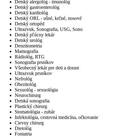
Detský alergológ - imunológ
Detský gastroenterológ
Detský kardiológ
Detský ORL - ušné, krčné, nosové
Detský ortopéd
Ultrazvuk, Sonografia, USG, Sono
Detský pľúcny lekár
Detský urológ
Denzitometria
Mamografia
Rádiológ, RTG
Sonografia prsníkov
Všeobecný lekár pre deti a dorast
Ultrazvuk prsníkov
Nefrológ
Obezitológ
Sexuológ - sexuológia
Neurochirurg
Detská sonografia
Plastický chirurg
Stomatológia - zubár
Infektológia, cestovná medicína, očkovanie
Cievny chirurg
Dietológ
Foniatria