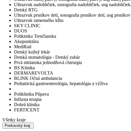
Ultrazvuk nadobličiek, sonografia nadobličiek, usg nadobličiek
Detský RTG
Ultrazvuk prsníkov detí, sonografia prsníkov detí, usg prsníkov 
Ultrazvuk ramenného kĺbu
SKY CLINIC
DUOS
Polikinika Trenčianska
Akupunktúra
MediRad
Detský kožný lekár
Detská stomatológia - Detský zubár
Prvá nitrianska jednodňová chirurgia
BS Klinika
DERMAREVOLTA
BLINK Očná ambulancia
Pediatrická gastroenterológia, hepatológia a výživa
Poliklinika Púpava
Infúzna terapia
Dobrá klinika
FERTICENT
Všetky kraje
Prešovský kraj