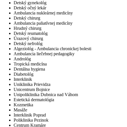
Detský gynekológ
Detský očný lekár
Ambulancia nukleárnej medicíny
Detský chirurg
Ambulancia paliatívnej medicíny
Hrudný chirurg
Detský reumatológ
Úrazový chirurg
Detský nefrológ
Algeziológ - Ambulancia chronickej bolesti
Ambulancia liečebnej pedagogiky
Andrológ
Tropická medicína
Dentálna hygiena
Diabetológ
Interklinik
Uniklinika Prievidza
Unicentrum Bojnice
Unipoliklinika Dubnica nad Váhom
Estetická dermatológia
Kozmetika
Masáže
Interklinik Poprad
Poliklinika Pezinok
Centrum Kramáre