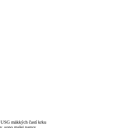
, USG mäkkých častí krku
vy, sono malej panvy