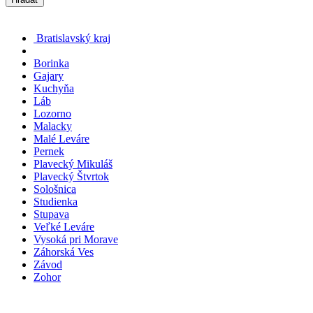
Bratislavský kraj
Borinka
Gajary
Kuchyňa
Láb
Lozorno
Malacky
Malé Leváre
Pernek
Plavecký Mikuláš
Plavecký Štvrtok
Sološnica
Studienka
Stupava
Veľké Leváre
Vysoká pri Morave
Záhorská Ves
Závod
Zohor