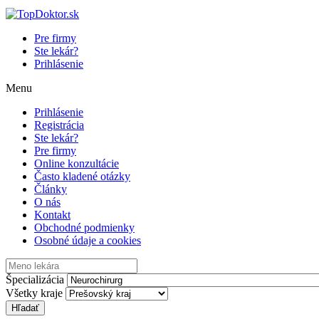
Pre firmy
Ste lekár?
Prihlásenie
Menu
Prihlásenie
Registrácia
Ste lekár?
Pre firmy
Online konzultácie
Často kladené otázky
Články
O nás
Kontakt
Obchodné podmienky
Osobné údaje a cookies
Špecializácia
Všetky kraje
Hľadať