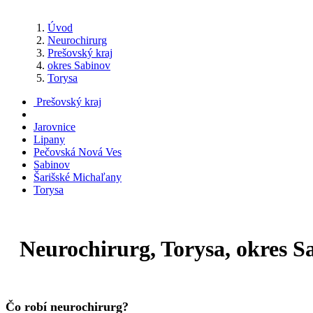
Úvod
Neurochirurg
Prešovský kraj
okres Sabinov
Torysa
Prešovský kraj
Jarovnice
Lipany
Pečovská Nová Ves
Sabinov
Šarišské Michaľany
Torysa
Neurochirurg, Torysa, okres S
Čo robí neurochirurg?