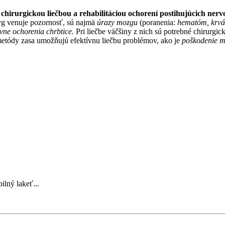
 chirurgickou liečbou a rehabilitáciou ochorení postihujúcich ner
urg venuje pozornosť, sú najmä
úrazy mozgu
(poranenia:
hematóm, krvác
ne ochorenia chrbtice.
Pri liečbe väčšiny z nich sú potrebné chirurgic
metódy zasa umožňujú efektívnu liečbu problémov, ako je
poškodenie me
ný lakeť...