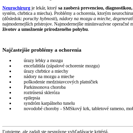
Neurochirurg
je lekár, ktorý
sa zaoberá prevenciou, diagnostikou,
systém, chrbtica a miecha). Problémy a ochorenia, ktorým neurochir
(dôsledok:
poruchy hybnosti
),
nádory na mozgu a mieche, degeneratív
najmodernejších prístrojov. Najmodernejšie miniinvazívne operačné 
životov a umožnenie prirodzeného pohybu
.
Najčastejšie problémy a ochorenia
úrazy lebky a mozgu
encefalitída (zápalové ochorenie mozgu)
úrazy chrbtice a miechy
nádory na mozgu a mieche
poškodenie medzistavcových platničiek
Parkinsonova choroba
roztrúsená skleróza
epilepsia
syndróm karpálneho tunelu
novodobé choroby - SMSkový krk, tabletové rameno, mobil
Ľutujeme, ale zadali ste nesprávne vyhľadávacie kritériá,