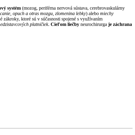
vový systém
(mozog, periférna nervová sústava, cerebrovaskulárny
anie, opuch a otras mozgu, zlomenina lebky
) alebo
miechy
ké zákroky, ktoré sú v súčasnosti spojené s využívaním
dzistavcových platničiek
.
Cieľom liečby
neurochirurga
je záchrana