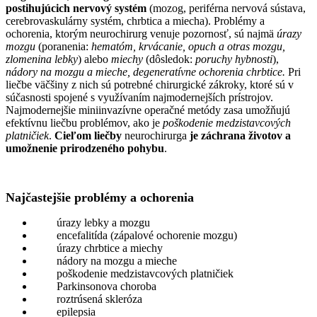
postihujúcich nervový systém
(mozog, periférna nervová sústava,
cerebrovaskulárny systém, chrbtica a miecha). Problémy a
ochorenia, ktorým neurochirurg venuje pozornosť, sú najmä
úrazy
mozgu
(poranenia:
hematóm, krvácanie, opuch a otras mozgu,
zlomenina lebky
) alebo
miechy
(dôsledok:
poruchy hybnosti
),
nádory na mozgu a mieche, degeneratívne ochorenia chrbtice.
Pri
liečbe väčšiny z nich sú potrebné chirurgické zákroky, ktoré sú v
súčasnosti spojené s využívaním najmodernejších prístrojov.
Najmodernejšie miniinvazívne operačné metódy zasa umožňujú
efektívnu liečbu problémov, ako je
poškodenie medzistavcových
platničiek
.
Cieľom liečby
neurochirurga
je záchrana životov a
umožnenie prirodzeného pohybu
.
Najčastejšie problémy a ochorenia
úrazy lebky a mozgu
encefalitída (zápalové ochorenie mozgu)
úrazy chrbtice a miechy
nádory na mozgu a mieche
poškodenie medzistavcových platničiek
Parkinsonova choroba
roztrúsená skleróza
epilepsia