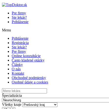
Pre firmy
Ste lekár?
Prihlásenie
Menu
Prihlásenie
Registrácia
Ste lekár?
Pre firmy
Online konzultácie
Často kladené otázky
Články
O nás
Kontakt
Obchodné podmienky
Osobné údaje a cookies
Špecializácia
Všetky kraje