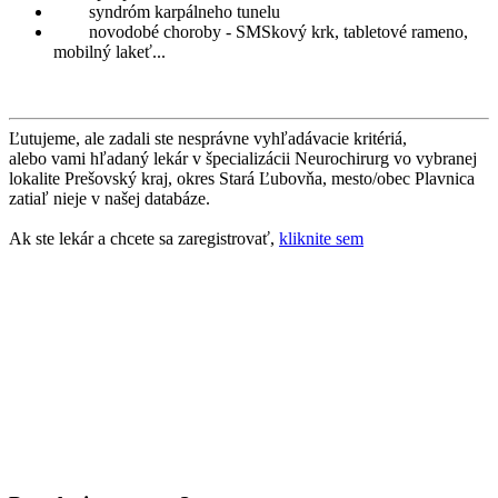
syndróm karpálneho tunelu
novodobé choroby - SMSkový krk, tabletové rameno,
mobilný lakeť...
Ľutujeme, ale zadali ste nesprávne vyhľadávacie kritériá,
alebo vami hľadaný lekár v špecializácii Neurochirurg vo vybranej
lokalite Prešovský kraj, okres Stará Ľubovňa, mesto/obec Plavnica
zatiaľ nieje v našej databáze.
Ak ste lekár a chcete sa zaregistrovať,
kliknite sem