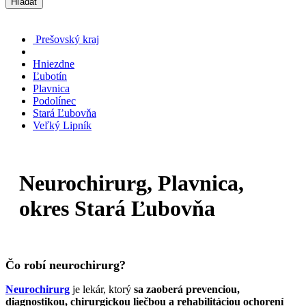
Hľadať
Prešovský kraj
Hniezdne
Ľubotín
Plavnica
Podolínec
Stará Ľubovňa
Veľký Lipník
Neurochirurg, Plavnica,
okres Stará Ľubovňa
Čo robí neurochirurg?
Neurochirurg
je lekár, ktorý
sa zaoberá prevenciou,
diagnostikou, chirurgickou liečbou a rehabilitáciou ochorení