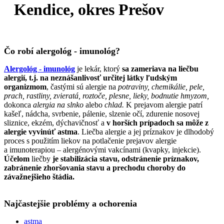
Kendice, okres Prešov
Čo robí alergológ - imunológ?
Alergológ - imunológ
je lekár, ktorý
sa zameriava na liečbu
alergií, t.j. na neznášanlivosť určitej látky ľudským
organizmom
, častými sú alergie na
potraviny, chemikálie, pele,
prach, rastliny, zvieratá, roztoče, plesne, lieky, bodnutie hmyzom,
dokonca
alergia na
slnko
alebo
chlad.
K prejavom alergie patrí
kašeľ, nádcha, svrbenie, pálenie, slzenie očí, zdurenie nosovej
sliznice, ekzém, dýchavičnosť a
v horších prípadoch sa môže z
alergie vyvinúť astma
. Liečba alergie a jej príznakov je dlhodobý
proces s použitím liekov na potlačenie prejavov alergie
a imunoterapiou – alergénovými vakcínami (kvapky, injekcie).
Účelom
liečby
je stabilizácia stavu, odstránenie príznakov,
zabránenie zhoršovania stavu a prechodu choroby do
závažnejšieho štádia.
Najčastejšie problémy a ochorenia
astma