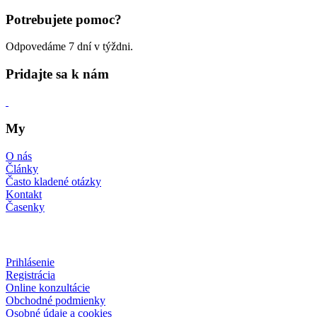
Potrebujete pomoc?
Odpovedáme 7 dní v týždni.
Pridajte sa k nám
My
O nás
Články
Často kladené otázky
Kontakt
Časenky
Prihlásenie
Registrácia
Online konzultácie
Obchodné podmienky
Osobné údaje a cookies