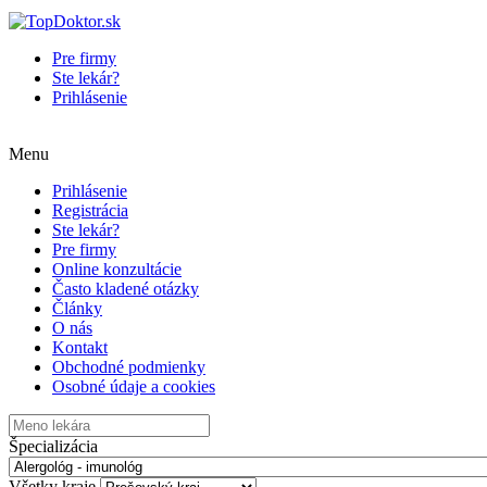
Pre firmy
Ste lekár?
Prihlásenie
Menu
Prihlásenie
Registrácia
Ste lekár?
Pre firmy
Online konzultácie
Často kladené otázky
Články
O nás
Kontakt
Obchodné podmienky
Osobné údaje a cookies
Špecializácia
Všetky kraje