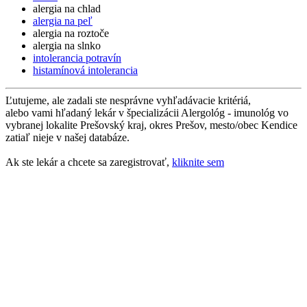
alergia na chlad
alergia na peľ
alergia na roztoče
alergia na slnko
intolerancia potravín
histamínová intolerancia
Ľutujeme, ale zadali ste nesprávne vyhľadávacie kritériá,
alebo vami hľadaný lekár v špecializácii Alergológ - imunológ vo
vybranej lokalite Prešovský kraj, okres Prešov, mesto/obec Kendice
zatiaľ nieje v našej databáze.
Ak ste lekár a chcete sa zaregistrovať,
kliknite sem