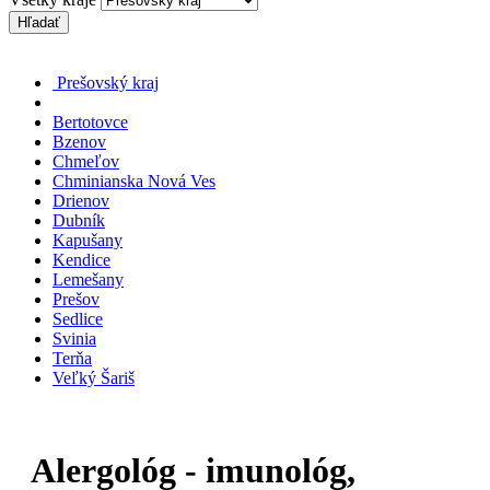
Hľadať
Prešovský kraj
Bertotovce
Bzenov
Chmeľov
Chminianska Nová Ves
Drienov
Dubník
Kapušany
Kendice
Lemešany
Prešov
Sedlice
Svinia
Terňa
Veľký Šariš
Alergológ - imunológ,