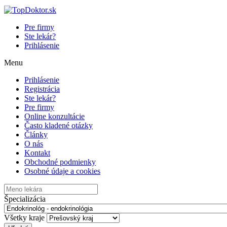
Pre firmy
Ste lekár?
Prihlásenie
Menu
Prihlásenie
Registrácia
Ste lekár?
Pre firmy
Online konzultácie
Často kladené otázky
Články
O nás
Kontakt
Obchodné podmienky
Osobné údaje a cookies
Špecializácia
Všetky kraje