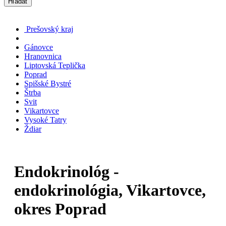
Hľadať
Prešovský kraj
Gánovce
Hranovnica
Liptovská Teplička
Poprad
Spišské Bystré
Štrba
Svit
Vikartovce
Vysoké Tatry
Ždiar
Endokrinológ -
endokrinológia, Vikartovce,
okres Poprad