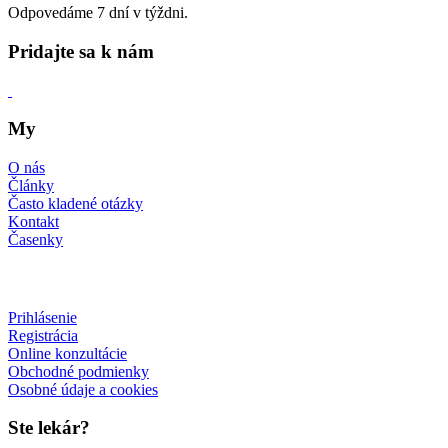
Odpovedáme 7 dní v týždni.
Pridajte sa k nám
My
O nás
Články
Často kladené otázky
Kontakt
Časenky
Prihlásenie
Registrácia
Online konzultácie
Obchodné podmienky
Osobné údaje a cookies
Ste lekár?