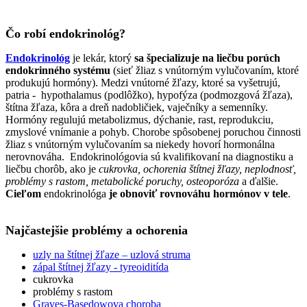
Čo robí endokrinológ?
Endokrinológ
je lekár, ktorý
sa špecializuje na liečbu porúch
endokrinného systému
(sieť žliaz s vnútorným vylučovaním, ktoré
produkujú hormóny). Medzi vnútorné žľazy, ktoré sa vyšetrujú,
patria - hypothalamus (podlôžko), hypofýza (podmozgová žľaza),
štítna žľaza, kôra a dreň nadobličiek, vaječníky a semenníky.
Hormóny regulujú metabolizmus, dýchanie, rast, reprodukciu,
zmyslové vnímanie a pohyb. Chorobe spôsobenej poruchou činnosti
žliaz s vnútorným vylučovaním sa niekedy hovorí hormonálna
nerovnováha. Endokrinológovia sú kvalifikovaní na diagnostiku a
liečbu chorôb, ako je
cukrovka, ochorenia štítnej žľazy, neplodnosť,
problémy s rastom, metabolické poruchy, osteoporóza
a ďalšie.
Cieľom
endokrinológa
je obnoviť rovnováhu hormónov v tele
.
Najčastejšie problémy a ochorenia
uzly na štítnej žľaze – uzlová struma
zápal štítnej žľazy - tyreoiditída
cukrovka
problémy s rastom
Graves-Basedowova choroba