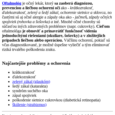
Oftalmológ
je očný lekár, ktorý
sa zaoberá diagnózou,
prevenciou a liečbou ochorení očí
ako -
krátkozrakosť,
ďalekozrakosť, zelený a šedý zákal, ochorenie sietnice a sklovca
, no
častými sú aj očné alergie a zápaly oka ako -
jačmeň
,
zápaly očných
spojiviek (rohovka a šošovka) a
iné. Mnohé očné choroby sú
súčasťou iných zdravotných problémov (napr. cukrovky).
Cieľom
oftalmológa
je obnoviť a prinavrátiť funkčnosť videnia
jednoduchými riešeniami (okuliare, šošovky) a v zložitejších
prípadoch liečbou alebo operáciou.
Väčšinu ochorení, pokiaľ sú
včas diagnostikované, je možné úspešne vyliečiť a tým eliminovať
riziká trvalého poškodenia zraku.
Najčastejšie problémy a ochorenia
krátkozrakosť
ďalekozrakosť
zelený zákal (glaukóm)
šedý zákal (katarakta)
syndróm suchého oka
zápal spojiviek
poškodenie sietnice cukrovkou (diabetická retinopatia)
škúlenie (strabizmus)