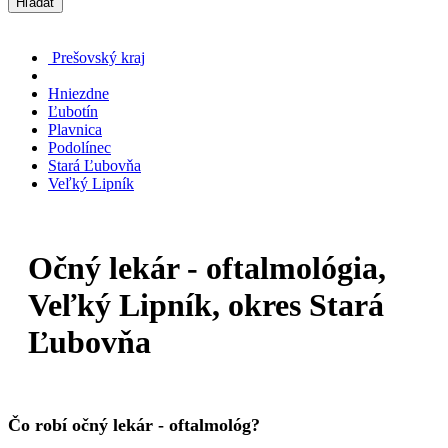
Hľadať
Prešovský kraj
Hniezdne
Ľubotín
Plavnica
Podolínec
Stará Ľubovňa
Veľký Lipník
Očný lekár - oftalmológia,
Veľký Lipník, okres Stará
Ľubovňa
Čo robí očný lekár - oftalmológ?