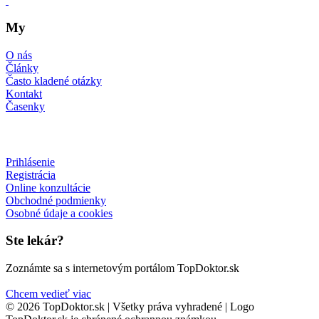
My
O nás
Články
Často kladené otázky
Kontakt
Časenky
Prihlásenie
Registrácia
Online konzultácie
Obchodné podmienky
Osobné údaje a cookies
Ste lekár?
Zoznámte sa s internetovým portálom TopDoktor.sk
Chcem vedieť viac
© 2026 TopDoktor.sk | Všetky práva vyhradené | Logo