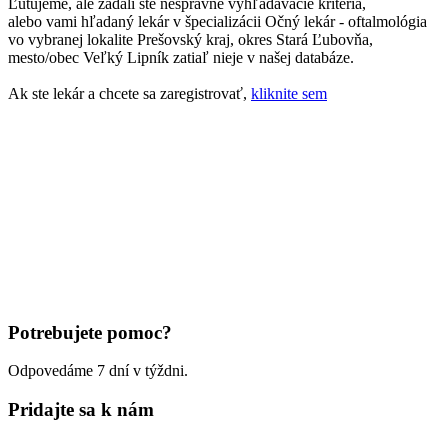
Ľutujeme, ale zadali ste nesprávne vyhľadávacie kritériá,
alebo vami hľadaný lekár v špecializácii Očný lekár - oftalmológia
vo vybranej lokalite Prešovský kraj, okres Stará Ľubovňa,
mesto/obec Veľký Lipník zatiaľ nieje v našej databáze.
Ak ste lekár a chcete sa zaregistrovať,
kliknite sem
Potrebujete pomoc?
Odpovedáme 7 dní v týždni.
Pridajte sa k nám