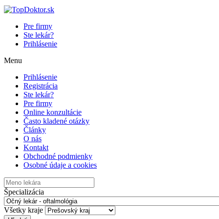
Pre firmy
Ste lekár?
Prihlásenie
Menu
Prihlásenie
Registrácia
Ste lekár?
Pre firmy
Online konzultácie
Často kladené otázky
Články
O nás
Kontakt
Obchodné podmienky
Osobné údaje a cookies
Špecializácia
Všetky kraje